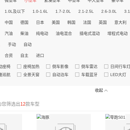
微型车
小型车
紧凑型车
中型车
中大型车
豪华车
1.0L及以下
1.0-1.6L
1.7-2.0L
2.1-2.5L
2.6-3.0L
3.1
中国
德国
日本
美国
韩国
法国
英国
意大利
汽油
柴油
纯电动
油电混合
插电式混动
增程式电动
限
手动
自动
合资
自主
进口
动座椅
座椅加热
倒车影像
倒车雷达
日间行车
速巡航
全景天窗
自动泊车
车载蓝牙
LED大灯
收起
为您筛选出
12
款车型