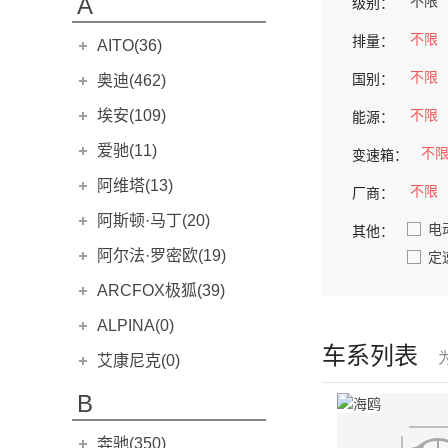
A
不限
级别：
不限
排量：
AITO(36)
赛力斯汽车
(36)
不限
国别：
奥迪(462)
问界M5
(14)
进口奥迪
(106)
埃安(109)
不限
能源：
问界M5 EV
(2)
奥迪A4 Avant
(8)
埃安
(109)
爱驰(11)
不
变速箱：
问界M7
(14)
奥迪A4 Allroad
(5)
Aion S
(22)
爱驰
(11)
阿维塔(13)
不限
厂商：
问界M9
(6)
奥迪A5
(19)
Aion V
(34)
爱驰U5
(8)
阿维塔科技
(13)
阿斯顿·马丁(20)
电
其他：
奥迪A6 Avant
(6)
Aion Y
(29)
爱驰U6
(3)
阿维塔11
(13)
阿斯顿·马丁
(20)
阿尔法·罗密欧(19)
定
奥迪A6 Allroad
(5)
Aion LX
(4)
V8 Vantage
(5)
阿尔法·罗密欧
(19)
ARCFOX极狐(39)
奥迪A7
(10)
AION S Plus
(9)
DB11
(4)
Giulia
(11)
北汽新能源
(39)
奥迪A8L
ALPINA(0)
(19)
传祺GE3
(3)
DBS
(4)
Stelvio
(8)
车系列表
奥迪A8L新能源
极狐 阿尔法S(ARCFOX αS)
(1)
(20)
ALPINA
(0)
传祺GS4 PHEV
艾康尼克(0)
(3)
DBX
(6)
MiTo
(0)
奥迪e-tron GT
极狐 阿尔法T(ARCFOX αT)
(1)
(19)
ALPINA B4
(0)
传祺GA3S PHEV
(0)
艾康尼克
(0)
B
Valhalla
(1)
Giulietta
(0)
ARCFOX-1
(0)
奥迪e-tron(进口)
(3)
AION S MAX
(5)
艾康尼克七系
(0)
Cygnet
(0)
4C
(0)
ARCFOX-7
(0)
奔驰(350)
奥迪Q7
(9)