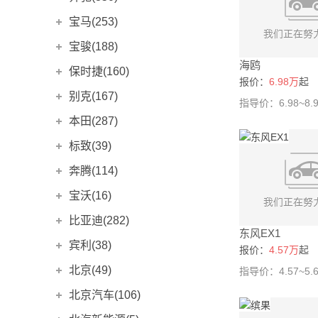
拉共达Taraf
(0)
8C
(0)
奥迪Q8
进口奔驰
(11)
(104)
宝马(253)
Virage
(0)
奥迪A1
(0)
奔驰A级(进口)
(6)
进口宝马
(130)
宝骏(188)
DB10
(0)
奥迪A3两厢(进口)
(0)
奔驰B级
(6)
海鸥
宝马2系
(10)
上汽通用五菱
(188)
保时捷(160)
ONE-77
(0)
报价：
6.98万
起
奥迪A3 e-tron
(0)
奔驰CLA级
(12)
宝马2系Gran Tourer
(2)
宝骏悦也
(4)
保时捷
(160)
DB9
(0)
别克(167)
指导价：6.98~8.
奥迪A4
(9)
奔驰C级(进口)
(4)
宝马3系GT
(0)
宝骏E300
(0)
Taycan
(21)
V12 Vantage
(0)
上汽通用别克
(167)
本田(287)
奥迪A6
(0)
奔驰C级旅行版
(2)
宝马4系
(23)
宝骏RC-5
(7)
Panamera
(26)
Rapide
(0)
凯越
(3)
东风本田
(121)
标致(39)
奥迪Q2
(0)
奔驰E级(进口)
(11)
宝马5系(进口)
(8)
宝骏RC-6
(6)
Rapide E
(0)
Panamera新能源
(19)
英朗
(8)
LIFE
(8)
奥迪Q3(进口)
进口标致
(0)
(0)
奔驰CLS级
奔腾(114)
(11)
宝马6系GT
(6)
宝骏E100
(2)
Macan
(7)
Vanquish
(0)
阅朗
(3)
享域
(8)
奥迪Q5(进口)
(0)
奔驰S级
标致iOn
(0)
(13)
一汽奔腾
(114)
宝马7系
宝沃(16)
(22)
宝骏RS-3
(4)
Cayenne
(13)
威朗
(9)
思域
(23)
奥迪A3(进口)
EQA
(1)
(0)
标致107
(0)
宝马8系
奔腾B70S
(9)
(14)
宝沃
(16)
宝骏E200
比亚迪(282)
(2)
Cayenne新能源
(14)
君威
(11)
英仕派
(16)
奥迪Q7 e-tron
(0)
东风EX1
奔驰GLC(进口)
标致108
(0)
(3)
宝马X4
奔腾B70
(5)
(13)
KiWi EV
(8)
宝沃BX3
(0)
比亚迪
(282)
保时捷718
宾利(38)
(23)
君越
(12)
报价：
4.57万
起
本田e:NS1
(4)
奥迪TT
(0)
奔驰GLE
标致206CC
(17)
(0)
宝马X5(进口)
奔腾T33
(5)
(3)
宝骏310
宝沃BX5
(4)
(4)
保时捷911
海鸥
(6)
(35)
宾利
(38)
微蓝6
北京(49)
(12)
指导价：4.57~5.
本田XR-V
(11)
Audi Sport
(59)
奔驰GLE新能源
标致207CC
(0)
(4)
宝马X5新能源
奔腾T55
(10)
(1)
宝骏RS-5
宝沃BX6
(0)
(6)
Boxster
(0)
海豚
(14)
微蓝7
欧陆
(13)
(2)
北京越野
(49)
本田HR-V
北京汽车(106)
(9)
奥迪S4
奔驰GLS
标致208
(5)
(0)
(6)
宝马X6
奔腾T77
(6)
(8)
宝骏310W
宝沃BX7
(10)
(7)
Cayman
(0)
海豹
(15)
别克GL6
飞驰
(10)
(3)
本田CR-V
北京BJ30
(5)
(10)
北京汽车
(106)