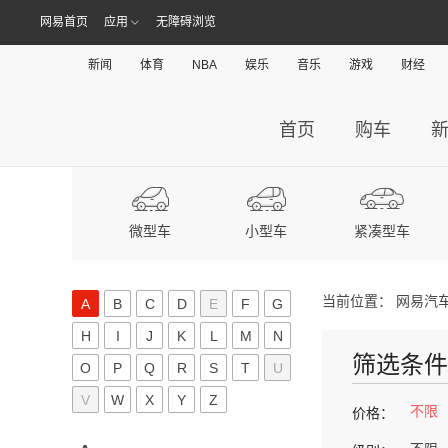
网易首页
应用
无障碍浏览
新闻
体育
NBA
娱乐
音乐
游戏
财经
首页
购车
微型车
小型车
紧凑型车
当前位置：
网易汽
A
B
C
D
E
F
G
H
I
J
K
L
M
N
筛选条件
O
P
Q
R
S
T
U
V
W
X
Y
Z
不限
价格：