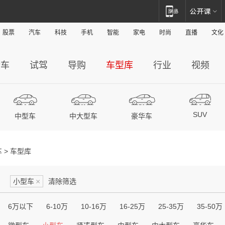
股票
汽车
科技
手机
智能
家电
时尚
直播
文化
新车
试驾
导购
车型库
行业
视频
SUV
中型车
中大型车
豪华车
车
>
车型库
小型车
×
清除筛选
6万以下
6-10万
10-16万
16-25万
25-35万
35-50万