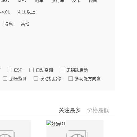
SUV
MPV
跑车
旅行车
皮卡
微面
-4.0L
4.1L以上
瑞典
其他
灯
ESP
自动空调
无钥匙启动
胎压监测
发动机启停
多功能方向盘
关注最多
价格最低