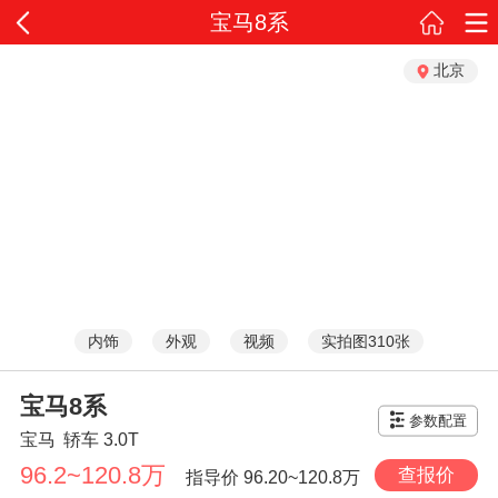
宝马8系
北京
内饰
外观
视频
实拍图310张
宝马8系
参数配置
宝马
轿车
3.0T
96.2~120.8万
查报价
指导价
96.20~120.8万