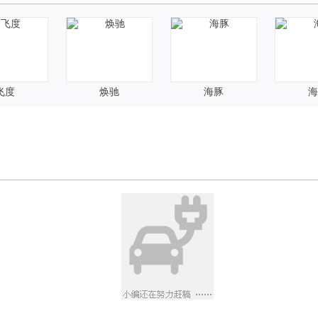
飞度
焕驰
海豚
海