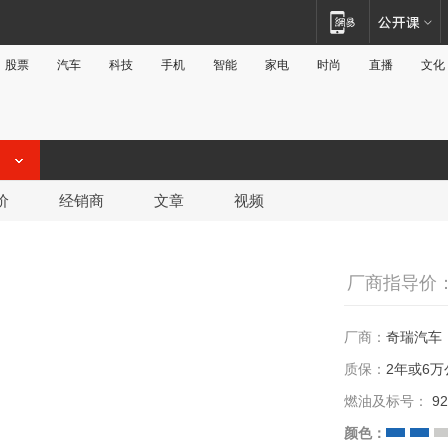
股票
汽车
科技
手机
智能
家电
时尚
直播
文化
价
经销商
文章
视频
厂商指导价：3
厂商：
奇瑞汽车
质保：
2年或6万
燃油及标号：
92
颜色：