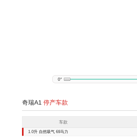
0°
奇瑞A1
停产车款
车款
1.0升 自然吸气 69马力