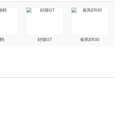
鸥
好猫GT
俊风ER30
KX C