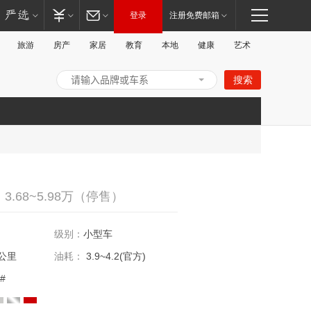
登录
注册免费邮箱
旅游
房产
家居
教育
本地
健康
艺术
搜索
打
.68~5.98万（停售）
级别：
小型车
公里
油耗：
3.9~4.2(官方)
#
开/