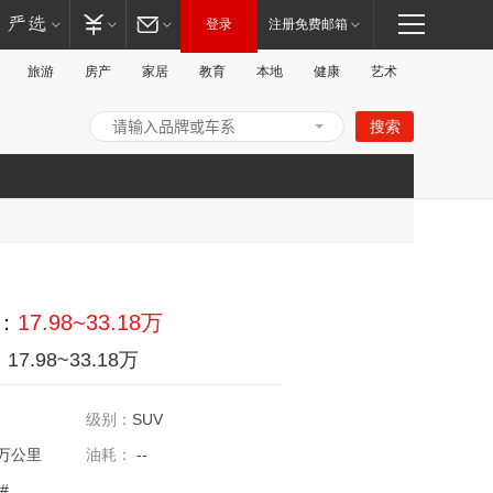
登录
注册免费邮箱
旅游
房产
家居
教育
本地
健康
艺术
搜索
打
：
17.98~33.18万
：
17.98~33.18万
级别：
SUV
5万公里
油耗：
--
开/
#