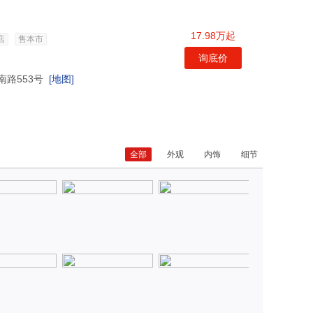
17.98万起
店
售本市
询底价
路553号
[地图]
全部
外观
内饰
细节