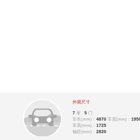
外观尺寸
7
座
5
门
车长(mm)：
4870
车宽(mm)：
195
车高(mm)：
1725
轴距(mm)：
2820