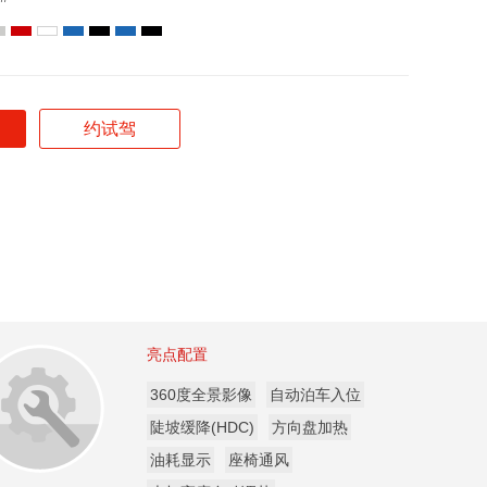
约试驾
隐
亮点配置
360度全景影像
自动泊车入位
藏
陡坡缓降(HDC)
方向盘加热
油耗显示
座椅通风