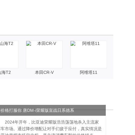
海T2
本田CR-V
阿维塔11
问界
用价格打服你 唐DM-i荣耀版宣战日系德系
2024年开年，比亚迪荣耀版浩浩荡荡地杀入主流家
用车市场。通过降价增配让对手们疲于应付，真实情况是