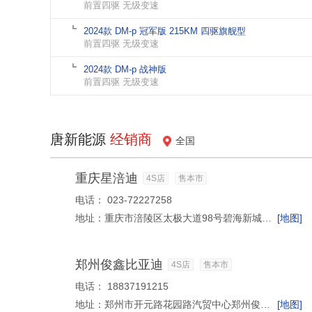
前置四驱 无级变速
2024款 DM-p 冠军版 215KM 四驱旗舰型
前置四驱 无级变速
2024款 DM-p 战神版
前置四驱 无级变速
唐新能源
经销商
全国
重庆星涪迪
4S店
售本市
电话：
023-72227258
地址：
重庆市涪陵区太极大道98号碧海新城6栋（区法院对面）
[地图]
郑州俊鑫比亚迪
4S店
售本市
电话：
18837191215
地址：
郑州市开元路花园路汽贸中心郑州俊鑫比亚迪
[地图]