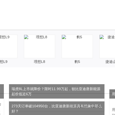
想L9
理想L8
豹5
捷途山
有
瑞虎8L上市就降价？限时11.99万起，较比亚迪唐新能源
起价低近6万
会
273天订单破104950台，比亚迪唐新能源真有想象中那么
车矩阵更懂车 2跟帖
款
好？