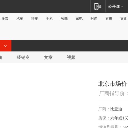
股票
汽车
科技
手机
智能
家电
时尚
直播
文化
价
经销商
文章
视频
北京市场价
厂商指导价
厂商：
比亚迪
质保：
六年或1
燃油及标号：
92