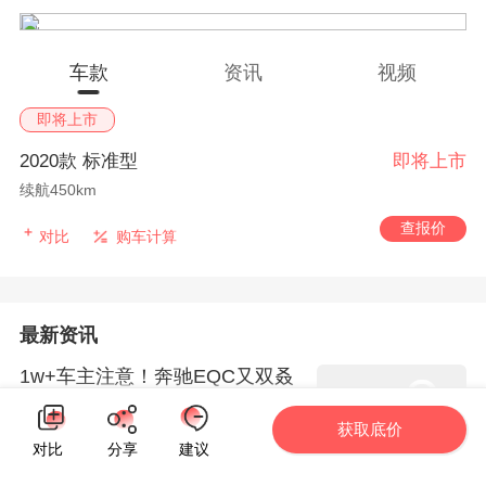
车款
资讯
视频
即将上市
2020款 标准型
即将上市
续航450km
查报价
对比
购车计算
最新资讯
1w+车主注意！奔驰EQC又双叒
叕召回，这次是电池“发高烧”
获取底价
快上车Go
对比
分享
建议