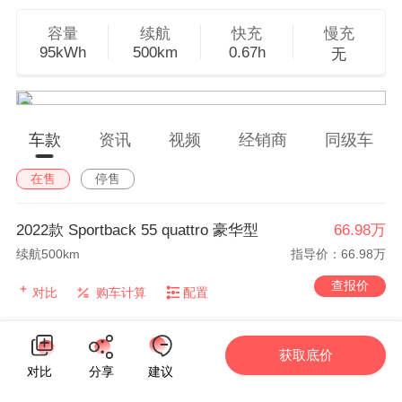
容量
续航
快充
慢充
95kWh
500km
0.67h
无
车款
资讯
视频
经销商
同级车
在售
停售
2022款 Sportback 55 quattro 豪华型
66.98万
续航500km
指导价：66.98万
查报价
对比
购车计算
配置
2022款 Sportback 55 quattro 臻选型
72.98万
获取底价
对比
分享
建议
续航500km
指导价：72.98万