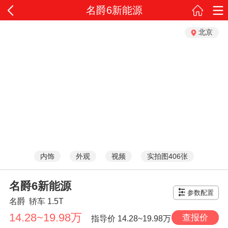
名爵6新能源
北京
内饰
外观
视频
实拍图406张
名爵6新能源
参数配置
名爵
轿车
1.5T
14.28~19.98万
查报价
指导价
14.28~19.98万