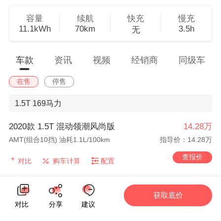
容量
续航
快充
慢充
11.1kWh
70km
3.5h
无
车款
资讯
视频
经销商
同级车
在售
停售
1.5T
169马力
2020款 1.5T 混动领潮风尚版
14.28万
AMT(组合10挡) 油耗1.1L/100km
指导价：14.28万
查报价
对比
购车计算
配置
2020款 1.5T 混动领潮豪华版
15.28万
获取底价
对比
分享
建议
AMT(组合10挡) 油耗1.1L/100km
指导价：15.28万