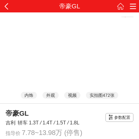
帝豪GL
内饰
外观
视频
实拍图472张
帝豪GL
参数配置
吉利
轿车
1.3T
/
1.4T
/
1.5T
/
1.8L
7.78~13.98万
(停售)
指导价