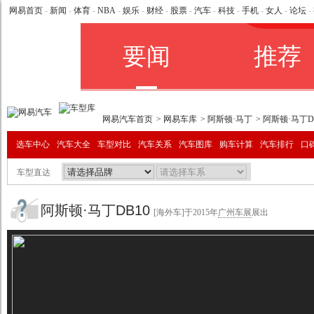
网易首页
-
新闻
-
体育
-
NBA
-
娱乐
-
财经
-
股票
-
汽车
-
科技
-
手机
-
女人
-
论坛
-
网易汽车首页
>
网易车库
>
阿斯顿·马丁
> 阿斯顿·马丁D
选车中心
汽车大全
车型对比
汽车关系
汽车图库
购车计算
汽车排行
口
车型直达
阿斯顿·马丁DB10
[海外车]
于2015年
广州车展
展出