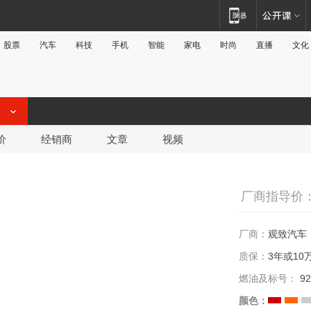
股票
汽车
科技
手机
智能
家电
时尚
直播
文化
价
经销商
文章
视频
厂商指导价：1
厂商：
观致汽车
质保：
3年或10
燃油及标号：
92
颜色：