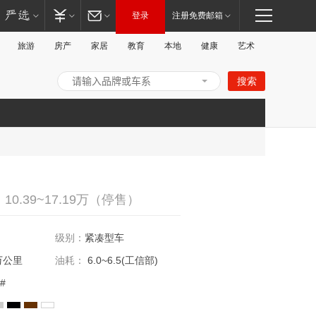
登录
注册免费邮箱
旅游
房产
家居
教育
本地
健康
艺术
搜索
打
0.39~17.19万（停售）
级别：
紧凑型车
万公里
油耗：
6.0~6.5(工信部)
#
开/