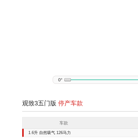
0°
观致3五门版
停产车款
车款
1.6升 自然吸气 126马力