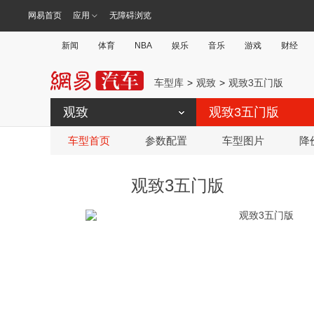
网易首页
应用
无障碍浏览
新闻
体育
NBA
娱乐
音乐
游戏
财经
车型库
观致
观致3五门版
观致
观致3五门版
车型首页
参数配置
车型图片
降
观致3五门版