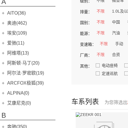
A
不限
微型车
级别：
不限
1.0L及
排量：
AITO(36)
赛力斯汽车
(36)
不限
中国
国别：
奥迪(462)
问界M5
(14)
进口奥迪
(106)
埃安(109)
不限
汽油
能源：
问界M5 EV
(2)
奥迪A4 Avant
(8)
埃安
(109)
爱驰(11)
不限
手动
变速箱：
问界M7
(14)
奥迪A4 Allroad
(5)
Aion S
(22)
爱驰
(11)
阿维塔(13)
不限
合资
厂商：
问界M9
(6)
奥迪A5
(19)
Aion V
(34)
爱驰U5
(8)
阿维塔科技
(13)
阿斯顿·马丁(20)
电动座椅
其他：
奥迪A6 Avant
(6)
Aion Y
(29)
爱驰U6
(3)
阿维塔11
(13)
阿斯顿·马丁
(20)
阿尔法·罗密欧(19)
定速巡航
奥迪A6 Allroad
(5)
Aion LX
(4)
V8 Vantage
(5)
阿尔法·罗密欧
(19)
ARCFOX极狐(39)
奥迪A7
(10)
AION S Plus
(9)
DB11
(4)
Giulia
(11)
北汽新能源
(39)
奥迪A8L
ALPINA(0)
(19)
传祺GE3
(3)
DBS
(4)
Stelvio
(8)
车系列表
奥迪A8L新能源
极狐 阿尔法S(ARCFOX αS)
(1)
(20)
ALPINA
(0)
为您筛选出
传祺GS4 PHEV
艾康尼克(0)
(3)
DBX
(6)
MiTo
(0)
奥迪e-tron GT
极狐 阿尔法T(ARCFOX αT)
(1)
(19)
ALPINA B4
(0)
传祺GA3S PHEV
(0)
艾康尼克
(0)
B
Valhalla
(1)
Giulietta
(0)
ARCFOX-1
(0)
奥迪e-tron(进口)
(3)
AION S MAX
(5)
艾康尼克七系
(0)
Cygnet
(0)
4C
(0)
ARCFOX-7
(0)
奔驰(350)
奥迪Q7
(9)