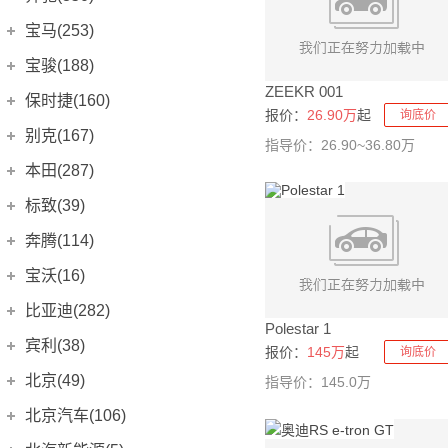
拉共达Taraf
(0)
8C
(0)
奥迪Q8
进口奔驰
(11)
(104)
宝马(253)
Virage
(0)
奥迪A1
(0)
奔驰A级(进口)
(6)
进口宝马
(130)
宝骏(188)
DB10
(0)
奥迪A3两厢(进口)
(0)
奔驰B级
(6)
ZEEKR 001
宝马2系
(10)
上汽通用五菱
(188)
保时捷(160)
ONE-77
(0)
报价：
26.90万
起
奥迪A3 e-tron
询底价
(0)
奔驰CLA级
(12)
宝马2系Gran Tourer
(2)
宝骏悦也
(4)
保时捷
(160)
DB9
(0)
别克(167)
指导价：26.90~36.80万
奥迪A4
(9)
奔驰C级(进口)
(4)
宝马3系GT
(0)
宝骏E300
(0)
Taycan
(21)
V12 Vantage
(0)
上汽通用别克
(167)
本田(287)
奥迪A6
(0)
奔驰C级旅行版
(2)
宝马4系
(23)
宝骏RC-5
(7)
Panamera
(26)
Rapide
(0)
凯越
(3)
东风本田
(121)
标致(39)
奥迪Q2
(0)
奔驰E级(进口)
(11)
宝马5系(进口)
(8)
宝骏RC-6
(6)
Rapide E
(0)
Panamera新能源
(19)
英朗
(8)
LIFE
(8)
奥迪Q3(进口)
进口标致
(0)
(0)
奔驰CLS级
奔腾(114)
(11)
宝马6系GT
(6)
宝骏E100
(2)
Macan
(7)
Vanquish
(0)
阅朗
(3)
享域
(8)
奥迪Q5(进口)
(0)
奔驰S级
标致iOn
(0)
(13)
一汽奔腾
(114)
宝马7系
宝沃(16)
(22)
宝骏RS-3
(4)
Cayenne
(13)
威朗
(9)
思域
(23)
奥迪A3(进口)
EQA
(1)
(0)
标致107
(0)
宝马8系
奔腾B70S
(9)
(14)
宝沃
(16)
宝骏E200
比亚迪(282)
(2)
Cayenne新能源
(14)
君威
(11)
英仕派
(16)
奥迪Q7 e-tron
(0)
Polestar 1
奔驰GLC(进口)
标致108
(0)
(3)
宝马X4
奔腾B70
(5)
(13)
KiWi EV
(8)
宝沃BX3
(0)
比亚迪
(282)
保时捷718
宾利(38)
(23)
君越
(12)
报价：
145万
起
询底价
本田e:NS1
(4)
奥迪TT
(0)
奔驰GLE
标致206CC
(17)
(0)
宝马X5(进口)
奔腾T33
(5)
(3)
宝骏310
宝沃BX5
(4)
(4)
保时捷911
海鸥
(6)
(35)
宾利
(38)
微蓝6
北京(49)
(12)
指导价：145.0万
本田XR-V
(11)
Audi Sport
(59)
奔驰GLE新能源
标致207CC
(0)
(4)
宝马X5新能源
奔腾T55
(10)
(1)
宝骏RS-5
宝沃BX6
(0)
(6)
Boxster
(0)
海豚
(14)
微蓝7
欧陆
(13)
(2)
北京越野
(49)
本田HR-V
北京汽车(106)
(9)
奥迪S4
奔驰GLS
标致208
(5)
(0)
(6)
宝马X6
奔腾T77
(6)
(8)
宝骏310W
宝沃BX7
(10)
(7)
Cayman
(0)
海豹
(15)
别克GL6
飞驰
(10)
(3)
本田CR-V
北京BJ30
(5)
(10)
北京汽车
(106)