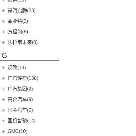
杰路驰
(0)
嘉年华ST
(0)
皓瀚
(12)
风行CM7
SF90
(2)
(0)
奔驰EQC(进口)
朗逸两厢
(0)
(0)
伽途ix5
元UP
(3)
小康K07
(3)
(0)
枫叶60s
(15)
Sienna
(0)
福迪汽车
(55)
福汽启腾(23)
福克斯(海外)
(0)
风行T5L
(0)
法拉利F8
奔驰EQS
(2)
朗行Cross
(7)
(0)
风景G7
海豹06 DM-i
(65)
小康K07 II
(5)
(0)
枫叶30x
(6)
FJ 酷路泽
揽福
(19)
(0)
福汽新龙马
(23)
蒙迪欧(海外)
菲亚特(0)
(0)
景逸X5
(0)
法拉利488
(2)
凌渡GTS
(0)
伽途ix7
海豹06GT
(3)
小康K17
(0)
(0)
睿蓝X3 PRO
(6)
威飒(进口)
雄狮F16
(12)
(0)
金牛座(海外)
启腾EX7
(2)
(0)
进口菲亚特
(0)
方程豹(6)
风行F600
(0)
POLO GTI
(0)
法拉利812
(2)
风景G9
(27)
小康V07S
(0)
枫叶80v
(8)
红杉
雄狮F22
(0)
(24)
福特B-MAX
启腾EX80
(3)
(0)
500
(0)
风行雷霆
GTC4Lusso
(0)
方程豹
(6)
(12)
法拉第未来(0)
途观
(0)
图雅诺
(222)
小康V27
(0)
枫叶80v PRO
(2)
坦途
探索者Ⅱ
(0)
(0)
福特C-MAX
启腾M70
(10)
(0)
朋多
(0)
星海V9
(5)
法拉利FF
豹5
(6)
(0)
桑塔纳·浩纳
法拉第未来
(0)
(0)
萨普
(2)
小康V29
(0)
G
睿蓝7
(11)
丰田IQ
探索者III
(0)
(0)
麦柯斯(海外)
启腾M70EV
(8)
(0)
博悦
(0)
California T
(0)
朗逸纯电
FF91
(0)
(0)
征服者3
(11)
睿蓝9
(5)
丰田Aygo
探索者6
(0)
(0)
翼搏(海外)
启腾V60
(0)
(0)
观致(13)
领雅
(0)
LaFerrari
(0)
途岳新能源
FFZERO1
(0)
(0)
征服者5
(14)
丰田Yaris
(1)
翼虎(海外)
(0)
菲跃
观致汽车
(0)
(13)
广汽传祺(138)
法拉利458 Italia
(0)
一汽-大众
(251)
拓陆者胜途5
(16)
丰田Verso
(0)
锐界(进口)
(0)
500X
(0)
观致3
(1)
法拉利575M
广汽乘用车
(0)
(138)
广汽集团(2)
宝来
拓陆者胜途7
(30)
(8)
丰田Matrix
(0)
撼路者
(0)
Palio
(0)
观致3五门版
(0)
法拉利599
(0)
影豹
宝来·纯电
(4)
拓陆者驭途8
(2)
广汽本田
(2)
(27)
高合汽车(9)
普锐斯C
(0)
征服者
(0)
Aegea
(0)
观致3都市SUV
(0)
法拉利612
(0)
传祺GA4 PLUS
高尔夫
(5)
拓陆者驭途9
(15)
(39)
世锐PHEV
(0)
华人运通
(9)
国金汽车(0)
普锐斯(海外)
(0)
福特F-350
(0)
Panda
(0)
观致5
(6)
法拉利F360
(0)
传祺GA6
高尔夫·纯电
(6)
大将军G9
(2)
(128)
绎乐
(2)
高合HiPhi Z
(4)
卡罗拉(海外)
国金汽车
(0)
(0)
国机智骏(14)
福特F-650
(0)
Doblo
(0)
观致7
(6)
法拉利F430
(0)
传祺GA8
高尔夫GTI
(4)
迦途GT
(3)
(0)
高合HiPhi X
(5)
锐志(海外)
(0)
国金GM3
(0)
福克斯ST
国机智骏
(0)
(14)
Uno
(0)
GMC(10)
Model K-EV
(0)
法拉利F40
(0)
传祺GS3
高尔夫·嘉旅
(9)
迷迪
(5)
(0)