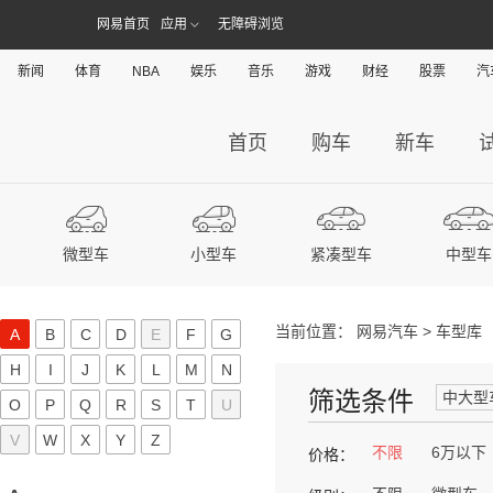
网易首页
应用
无障碍浏览
新闻
体育
NBA
娱乐
音乐
游戏
财经
股票
汽
首页
购车
新车
微型车
小型车
紧凑型车
中型车
当前位置：
网易汽车
>
车型库
A
B
C
D
E
F
G
H
I
J
K
L
M
N
筛选条件
中大型
O
P
Q
R
S
T
U
V
W
X
Y
Z
不限
6万以下
价格：