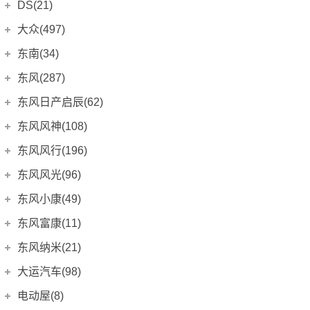
思域Type R
(1)
奥迪Q5L
DS(21)
奔驰SLC AMG
标致301
(20)
(0)
(0)
长安欧尚X7 EV
宝马M3
(3)
(4)
神骐F30
(8)
比亚迪S6
(0)
精灵
(0)
长安UNI-K
(16)
本田INSIGHT
(0)
奥迪Q5L Sportback
奔驰SL AMG
标致308
(12)
(0)
(1)
DS汽车
(16)
大众(497)
长安欧尚X7 PLUS
宝马M4
(21)
(9)
神骐PLUS
(18)
比亚迪S8
(0)
凌傲
(0)
UNI-K 智电iDD
(10)
奥迪e-tron
奔驰SLS AMG
标致307两厢
(8)
DS 7
(8)
(0)
(0)
长安欧尚科赛5
宝马M5
上汽大众
(229)
(4)
(1)
东南(34)
凯程F70
(36)
比亚迪S7
(0)
炫丽
(0)
长安CS85 COUPE
(12)
奥迪Q4 e-tron
奔驰GL AMG
标致307三厢
(12)
DS 9
(5)
(0)
(0)
科赛Pro
ID.3
(7)
宝马M8
(27)
(10)
凯程F300
东南汽车
(4)
(34)
比亚迪M6
(0)
东风(287)
酷熊
(0)
长安CS95
(6)
奥迪A4
奔驰ML AMG
标致308S
(0)
(0)
(0)
DS 9新能源
(3)
长安欧尚科尚
ID.4 X
(14)
宝马X3M
(8)
(2)
长安之星9
(10)
元
A5翼舞
(0)
(7)
长城V80
郑州日产
(0)
(214)
东风日产启辰(62)
长安览拓者
(24)
奥迪A6
奔驰CLS AMG
标致3008
(0)
DS 4S
(0)
(0)
(0)
长安欧尚科尚EV
ID.6 X
(10)
宝马X4M
(1)
(2)
尊行
(0)
比亚迪e6
东南DX3
(0)
(10)
金迪尔
(0)
锐骐
(46)
奔奔MINI
东风日产
(0)
(62)
东风风神(108)
奥迪Q5
标致408X
北京奔驰
(0)
(116)
DS 5LS
(0)
(3)
长安欧尚A600
POLO
(15)
宝马X5M
(1)
(2)
新长安之星
(0)
速锐
东南DX3 EV
(0)
(3)
风骏3
(0)
锐骐EV
(0)
奔奔LOVE
(0)
东风日产启辰-e30
(3)
东风乘用车
(108)
上汽奥迪
(89)
东风风行(196)
DS 5
(0)
奔驰A级
(9)
长安欧尚A600 EV
宝马X6M
(4)
(2)
新桑塔纳
(4)
长安之星2
(0)
宋DM
东南DX5
(0)
(10)
赛弗
(0)
锐骐6
(70)
奔奔i
(0)
东风日产启辰-D60
(7)
风神E70
(19)
奥迪A7L
DS 6
(0)
奔驰A级AMG
东风柳汽
(33)
(196)
(4)
东风风光(96)
长安欧尚A800
宝马1系M
(3)
(0)
朗逸
(21)
长安之星3
(0)
宋EV
东南DX7
(0)
(4)
赛影
(0)
锐骐6EV
(13)
悦翔两厢
(0)
东风日产启辰-D60EV
(21)
奕炫
(14)
奥迪Q5 e-tron
奔驰C级
(15)
(19)
风行T1EV
进口DS
(5)
(1)
欧尚长行
宝马M6
东风小康
(2)
(96)
(0)
凌渡
东风小康(49)
(9)
长安之星7
(0)
比亚迪e5
菱帅
(0)
(0)
风骏6
(0)
锐骐7
(69)
悦翔V3
(0)
东风日产启辰-T60
(5)
奕炫EV
(2)
奥迪Q6
奔驰E级
(41)
(20)
景逸S50
(3)
欧诺S
DS 3新能源
(7)
(3)
帕萨特
风光MINI EV
(30)
(10)
长安之星S460
东风小康
(49)
(0)
秦DM
希旺
(0)
东风富康(11)
(0)
帕拉索
(16)
悦翔V5
(0)
东风日产启辰-T60EV
(4)
奕炫GS
(13)
奔驰E级新能源
DS 3
(0)
(4)
风行S50 EV
(13)
欧力威
(0)
帕萨特PHEV
风光E1
(4)
(4)
神骐F50
(0)
比亚迪S2
富利卡
小康C35
(0)
(0)
(1)
东风富康
(11)
奥丁
东风纳米(21)
(0)
悦翔V7
(0)
东风日产启辰-T70
(3)
奕炫MAX
(25)
奔驰GLA
DS 4
(2)
(6)
风行S60 EV
(10)
欧力威EV
(0)
辉昂
风光E3
(3)
(6)
元EV
得利卡
小康C36
(0)
(0)
(2)
御轩
e爱丽舍
(0)
(6)
长安CX20
东风汽车
(0)
(21)
东风日产启辰-T90
大运汽车(98)
(4)
风神AX7
(3)
奔驰GLB
DS 5
(0)
(15)
风行SX6
(9)
长安欧尚科赛
(0)
途铠
风光ix5
(12)
(7)
宋Pro EV
V3菱悦
小康C37
(0)
(0)
(2)
锐骐多功能商用车
富康ES500
(1)
(0)
长安CX30三厢
(0)
东风EX1
东风日产启辰-启辰星
(8)
(6)
大运汽车
(98)
皓极
电动屋(8)
(9)
奔驰GLC
(24)
风行T5
(27)
长安之星6363
DS 7(海外)
(0)
(0)
途岳
风光ix7
(17)
(10)
宋MAX EV
V5菱致
小康C56
(0)
(0)
(2)
俊风
富康ES600
(0)
(4)