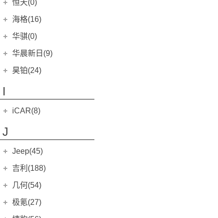
黄海汽车
(117)
圣达菲7 EV
恒天(0)
(0)
卡罗拉
(22)
哈弗F7x
嘉年华两厢
(6)
(0)
福美来F5
恒驰3
(0)
(0)
红旗E-HS9
汉腾X5 EV
(3)
(12)
传祺GS7
捷达
(0)
(0)
特拉卡
(0)
黄海N1
(2)
恒天
(0)
海格(16)
卡罗拉双擎E+
(5)
哈弗初恋
嘉年华三厢
(6)
(0)
海马M8
恒驰4
(0)
(0)
红旗HQ9
汉腾X7
(7)
(11)
传祺E8
宝来HS
(8)
(0)
黄海N1S
(36)
途腾T1
亚洲狮
(0)
(13)
苏州金龙
(16)
哈弗酷狗
华骐(0)
经典福克斯两厢
(4)
(0)
福美来七座版
恒驰6
(0)
(0)
红旗E·境
汉腾X7 PHEV
(0)
(0)
传祺ES9
宝来(宝来经典)
(4)
(0)
黄海N2
(40)
途腾T2
亚洲龙
(0)
(13)
哈弗大狗
海格H5V
经典福克斯三厢
(10)
(12)
(0)
东风悦达起亚
(0)
福美来F7
恒驰7
华晨新日(9)
(0)
(0)
红旗H6
汉腾X8
(0)
(5)
传祺M6 MAX
高尔夫(第四代)
(1)
(0)
黄海N3
(11)
途腾T3
奕泽IZOA
(0)
(17)
哈弗赤兔
海格H5C
致胜
(12)
(6)
(0)
海马S7
恒驰8
华骐300E
(0)
(0)
(0)
华晨新日
(9)
红旗EH7
汉腾V7
昊铂(24)
(10)
(5)
高尔夫(第六代)
(0)
黄海N7
(20)
奕泽E进擎
(3)
哈弗神兽
麦柯斯
(15)
(0)
恒驰9
海马汽车
(10)
(0)
华晨新日i03A
(3)
开迪
昊铂
(24)
(0)
I
大牛
(8)
卡罗拉锐放
(21)
哈弗H1
蒙迪欧插电混动版
(0)
(2)
海马6P
(2)
华晨新日i03
(6)
速腾GLI
(0)
昊铂HT
(14)
旗胜F1
(0)
RAV4荣放
(21)
哈弗H2S
翼搏
(0)
(0)
iCAR(8)
海马8S
(8)
ID.7 VIZZION
(7)
昊铂GT
(10)
旗胜V3
(0)
RAV4荣放双擎E+
(7)
哈弗H3
福克斯猎装版
(0)
(0)
奇瑞新能源
(8)
海马S5
(0)
J
进口大众
(15)
旗胜CUV
(0)
凌放HARRIER
(16)
哈弗H5
福克斯Active
(0)
(0)
iCAR 03
(8)
海马王子
(0)
蔚揽
(3)
挑战者
(0)
皇冠陆放
Jeep(45)
(18)
哈弗H8
金牛座
(0)
(0)
海马爱尚
(0)
途锐
(10)
翱龙
(0)
格瑞维亚
(7)
进口Jeep
(19)
哈弗·派
翼虎
(0)
吉利(188)
(0)
福仕达鸿达
(0)
途锐eHybrid
(2)
大柴神
(0)
柯斯达
(7)
哈弗二代大狗
锐界L
牧马人
(4)
(8)
(7)
吉利汽车
(188)
几何(54)
福仕达新鸿达
(0)
甲壳虫
(0)
大柴神至尊版
(0)
花冠
(0)
哈弗H5
牧马人4xe
江铃福特
(5)
(267)
(5)
远景
福仕达新腾达
(5)
(0)
几何汽车
(54)
极氪(27)
高尔夫旅行版
(0)
普锐斯
(0)
枭龙MAX
大切诺基(进口)
(3)
(6)
领界S
(7)
帝豪
福仕达荣达
(11)
(0)
几何A
(16)
极氪汽车
(27)