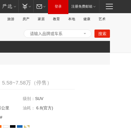
登录
注册免费邮箱
旅游
房产
家居
教育
本地
健康
艺术
搜索
打
.58~7.58万（停售）
级别：
SUV
万公里
油耗：
6.8(官方)
#
开/