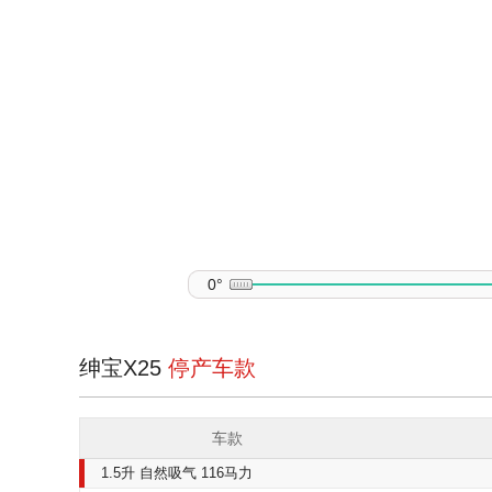
0°
绅宝X25
停产车款
车款
1.5升 自然吸气 116马力