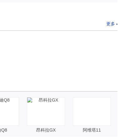
更多
Q8
昂科拉GX
阿维塔11
奥迪Q2L 