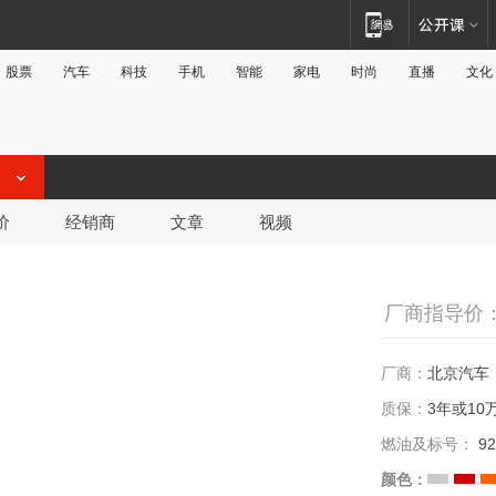
股票
汽车
科技
手机
智能
家电
时尚
直播
文化
价
经销商
文章
视频
厂商指导价：5
厂商：
北京汽车
质保：
3年或10
燃油及标号：
92
颜色：