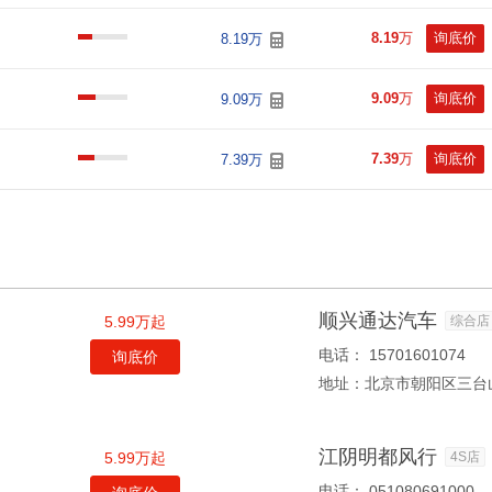
8.19
万
询底价
8.19万
9.09
万
询底价
9.09万
7.39
万
询底价
7.39万
顺兴通达汽车
5.99万起
综合店
电话：
15701601074
询底价
地址：
北京市朝阳区三台
江阴明都风行
5.99万起
4S店
电话：
051080691000