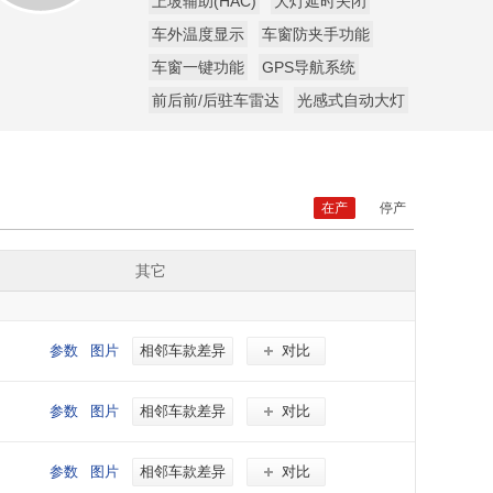
上坡辅助(HAC)
大灯延时关闭
车外温度显示
车窗防夹手功能
车窗一键功能
GPS导航系统
前后前/后驻车雷达
光感式自动大灯
在产
停产
其它
参数
图片
相邻车款差异
对比
参数
图片
相邻车款差异
对比
参数
图片
相邻车款差异
对比