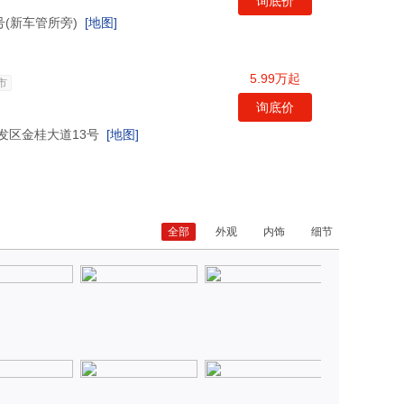
询底价
号(新车管所旁)
[地图]
5.99万起
市
询底价
发区金桂大道13号
[地图]
全部
外观
内饰
细节