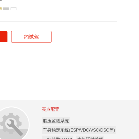
约试驾
隐
亮点配置
藏
胎压监测系统
车身稳定系统(ESP/VDC/VSC/DSC等)