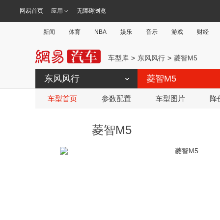
网易首页
应用
无障碍浏览
新闻
体育
NBA
娱乐
音乐
游戏
财经
车型库
东风风行
菱智M5
东风风行
菱智M5
车型首页
参数配置
车型图片
降
菱智M5