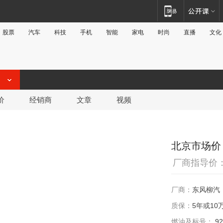
股票
汽车
科技
手机
智能
家电
时尚
直播
文化
价
经销商
文章
视频
北京市场价
厂商指导价
厂商：
东风柳汽
质保：
5年或10
燃油及标号：
92