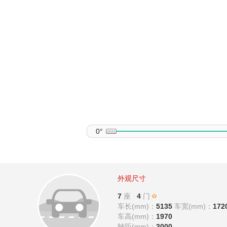
0°
外观尺寸
7
座
4
门
车长(mm)：
5135
车宽(mm)：
172
车高(mm)：
1970
轴距(mm)：
3000