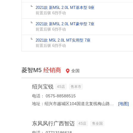
2021款 新M5L 2.0L MT基本型 9座
前置后驱 6挡手动
2021款 新M5L 2.0L MT豪华型 7座
前置后驱 6挡手动
2021款 M5L 2.0L MT实用型 7座
前置后驱 6挡手动
菱智M5
经销商
全国
绍兴宝锐
4S店
售本市
电话：
0575-88588515
地址：
绍兴市越城区104国道北复线梅山路口(西100米)
[地图]
东风风行广西智迈
4S店
售全国
电话：
07713186618