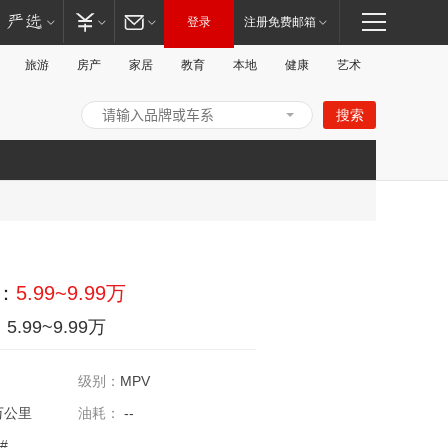
登录
注册免费邮箱
旅游
房产
家居
教育
本地
健康
艺术
搜索
打
：
5.99~9.99万
：
5.99~9.99万
级别：
MPV
万公里
油耗：
--
开/
#