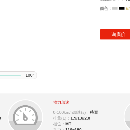
颜色：
询底价
180°
动力加速
0-100km/h加速(s)：
待查
0
排量(L)：
1.5/1.6/2.0
档位：
MT
马力：
116~190