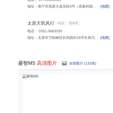
地址：
南宁市高新大道东段3号（高新科园路口永邦汽车城内）
[地图]
太原天凯风行
4S店
售本市
电话：
0351-5683330
地址：
太原市万柏林区长风西街18号长风汽贸城1幢2号
[地图]
菱智M5
高清图片
全部图片 (133张)