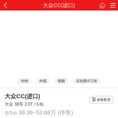
大众CC(进口)
内饰
外观
视频
实拍图472张
大众CC(进口)
参数配置
大众
轿车
2.0T
/
3.6L
39.39~53.68万
(停售)
指导价