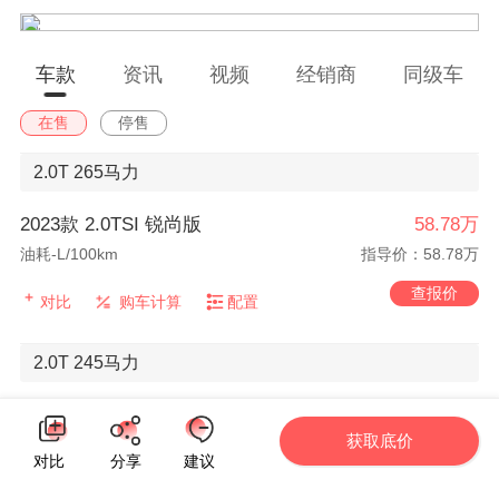
车款
资讯
视频
经销商
同级车
在售
停售
2.0T
265马力
2023款 2.0TSI 锐尚版
58.78万
油耗-L/100km
指导价：58.78万
查报价
对比
购车计算
配置
2.0T
245马力
2022款 2.0TSI 锐尚版
65.18万
获取底价
8挡手自一体 油耗8.68L/100km
指导价：65.18万
对比
分享
建议
查报价
对比
购车计算
配置