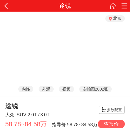
途锐
北京
内饰
外观
视频
实拍图2002张
途锐
参数配置
大众
SUV
2.0T
/
3.0T
58.78~84.58万
查报价
指导价
58.78~84.58万