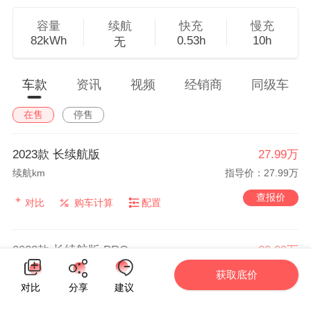
容量
续航
快充
慢充
82kWh
0.53h
10h
无
车款
资讯
视频
经销商
同级车
在售
停售
2023款 长续航版
27.99万
续航km
指导价：27.99万
查报价
对比
购车计算
配置
2023款 长续航版 PRO
29.99万
续航km
指导价：29.99万
获取底价
对比
分享
建议
查报价
对比
购车计算
配置