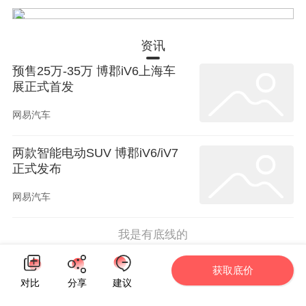
资讯
预售25万-35万 博郡iV6上海车
展正式首发
网易汽车
两款智能电动SUV 博郡iV6/iV7
正式发布
网易汽车
我是有底线的
获取底价
对比
分享
建议