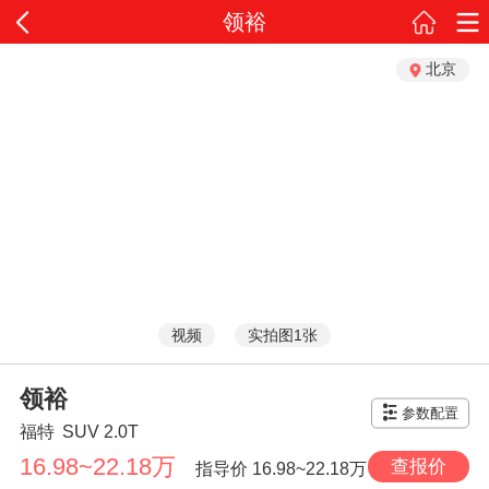
领裕
北京
视频
实拍图1张
领裕
参数配置
福特
SUV
2.0T
16.98~22.18万
查报价
指导价
16.98~22.18万