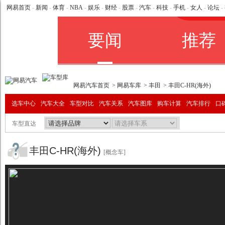
网易首页
-
新闻
-
体育
-
NBA
-
娱乐
-
财经
-
股票
-
汽车
-
科技
-
手机
-
女人
-
论坛
-
网易汽车首页
>
网易车库
>
丰田
> 丰田C-HR(海外)
选车中心
汽车大全
车型对比
汽车关系
汽车图库
购车计算
汽车排行
口
车型直达
丰田C-HR(海外)
[概念车]