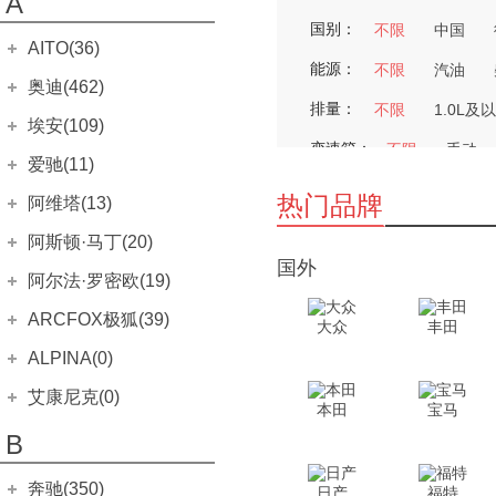
A
国别：
不限
中国
AITO(36)
能源：
不限
汽油
赛力斯汽车
(36)
奥迪(462)
排量：
不限
1.0L及
问界M5
(14)
进口奥迪
(106)
埃安(109)
问界M5 EV
变速箱：
不限
手动
(2)
奥迪A4 Avant
(8)
埃安
(109)
爱驰(11)
问界M7
(14)
奥迪A4 Allroad
厂商：
(5)
不限
合资
Aion S
(22)
爱驰
(11)
热门品牌
阿维塔(13)
问界M9
(6)
奥迪A5
(19)
Aion V
(34)
其他：
电动座椅
爱驰U5
(8)
阿维塔科技
(13)
阿斯顿·马丁(20)
奥迪A6 Avant
(6)
Aion Y
(29)
定速巡航
爱驰U6
国外
(3)
阿维塔11
(13)
阿斯顿·马丁
(20)
阿尔法·罗密欧(19)
奥迪A6 Allroad
(5)
Aion LX
(4)
V8 Vantage
(5)
阿尔法·罗密欧
(19)
ARCFOX极狐(39)
奥迪A7
(10)
AION S Plus
(9)
大众
丰田
DB11
(4)
Giulia
(11)
奥迪A8L
北汽新能源
(39)
(19)
ALPINA(0)
传祺GE3
(3)
DBS
(4)
Stelvio
(8)
奥迪A8L新能源
极狐 阿尔法S(ARCFOX αS)
(1)
(20)
传祺GS4 PHEV
ALPINA
(0)
(3)
艾康尼克(0)
DBX
(6)
本田
宝马
MiTo
(0)
奥迪e-tron GT
极狐 阿尔法T(ARCFOX αT)
(1)
(19)
传祺GA3S PHEV
ALPINA B4
(0)
(0)
艾康尼克
(0)
B
Valhalla
(1)
Giulietta
(0)
奥迪e-tron(进口)
ARCFOX-1
(0)
(3)
AION S MAX
(5)
艾康尼克七系
(0)
Cygnet
(0)
4C
(0)
奥迪Q7
ARCFOX-7
(0)
奔驰(350)
(9)
日产
福特