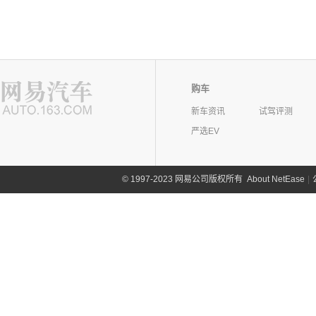
购车
新车资讯
试驾评测
严选EV
©
1997-2023 网易公司版权所有
About NetEase
|