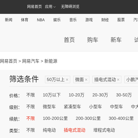
网易首页
应用
无障碍浏览
新闻
体育
NBA
娱乐
音乐
游戏
财经
股票
汽
首页
购车
新车
网易首页
>
网易汽车
> 新能源
筛选条件
50万以上
×
微面
×
插电式混动
×
小鹏
不限
10万以下
10-20万
20-30万
30-50万
价格：
不限
微型车
紧凑型车
小型车
中型车
中
级别：
不限
100-200公里
200-300公里
300-400公里
续航：
不限
纯电动
插电式混动
增程式电动
类型：