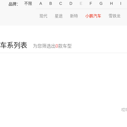
不限
A
B
C
D
E
F
G
H
I
品牌：
现代
星途
新特
小鹏汽车
雪铁龙
车系列表
为您筛选出
0
款车型
哎