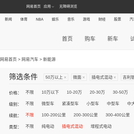
网易首页
应用
无障碍浏览
新闻
体育
NBA
娱乐
音乐
游戏
财经
股票
汽
首页
购车
新车
网易首页
>
网易汽车
> 新能源
筛选条件
50万以上
×
微面
×
插电式混动
×
吉利
不限
10万以下
10-20万
20-30万
30-50万
价格：
不限
微型车
紧凑型车
小型车
中型车
中
级别：
不限
100-200公里
200-300公里
300-400公里
续航：
不限
纯电动
插电式混动
增程式电动
类型：