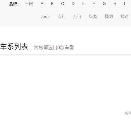
不限
A
B
C
D
E
F
G
H
I
品牌：
Jeep
吉利
几何
极氪
捷豹
捷途
车系列表
为您筛选出
0
款车型
哎