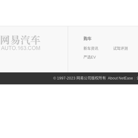
购车
新车资讯
试驾评测
严选EV
©
1997-2023 网易公司版权所有
About NetEase
|