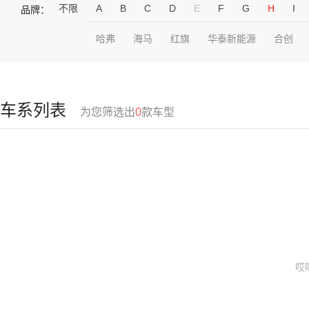
不限
A
B
C
D
E
F
G
H
I
品牌：
哈弗
海马
红旗
华泰新能源
合创
车系列表
为您筛选出
0
款车型
哎