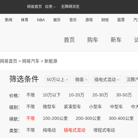
网易首页
应用
无障碍浏览
新闻
体育
NBA
娱乐
音乐
游戏
财经
股票
汽
首页
购车
新车
网易首页
>
网易汽车
> 新能源
筛选条件
50万以上
×
微面
×
插电式混动
×
汉腾
不限
10万以下
10-20万
20-30万
30-50万
价格：
不限
微型车
紧凑型车
小型车
中型车
中
级别：
不限
100-200公里
200-300公里
300-400公里
续航：
不限
纯电动
插电式混动
增程式电动
类型：