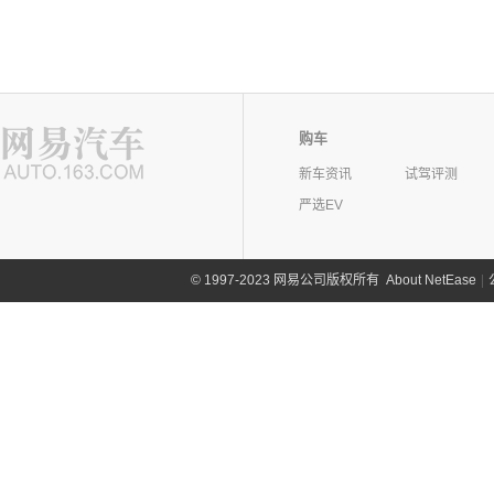
购车
新车资讯
试驾评测
严选EV
©
1997-2023 网易公司版权所有
About NetEase
|