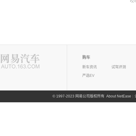
哎
购车
新车资讯
试驾评测
严选EV
©
1997-2023 网易公司版权所有
About NetEase
|