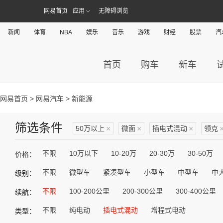
网易首页
应用
无障碍浏览
新闻
体育
NBA
娱乐
音乐
游戏
财经
股票
汽
首页
购车
新车
网易首页
>
网易汽车
> 新能源
筛选条件
50万以上
×
微面
×
插电式混动
×
领克
不限
10万以下
10-20万
20-30万
30-50万
价格：
不限
微型车
紧凑型车
小型车
中型车
中
级别：
不限
100-200公里
200-300公里
300-400公里
续航：
不限
纯电动
插电式混动
增程式电动
类型：