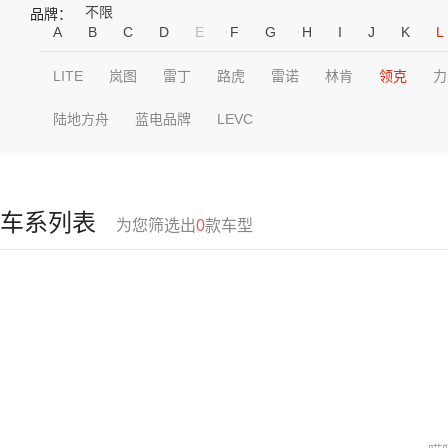
不限
品牌：
A
B
C
D
E
F
G
H
I
J
K
L
LITE
岚图
雷丁
路虎
雷诺
林肯
领克
力
陆地方舟
蓝电品牌
LEVC
车系列表
为您筛选出
0
款车型