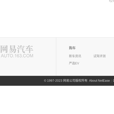
哎
购车
新车资讯
试驾评测
严选EV
©
1997-2023 网易公司版权所有
About NetEase
|