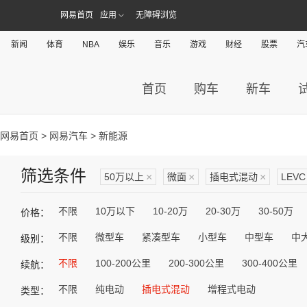
网易首页
应用
无障碍浏览
新闻
体育
NBA
娱乐
音乐
游戏
财经
股票
汽
首页
购车
新车
网易首页
>
网易汽车
> 新能源
筛选条件
50万以上
×
微面
×
插电式混动
×
LEVC
不限
10万以下
10-20万
20-30万
30-50万
价格：
不限
微型车
紧凑型车
小型车
中型车
中
级别：
不限
100-200公里
200-300公里
300-400公里
续航：
不限
纯电动
插电式混动
增程式电动
类型：