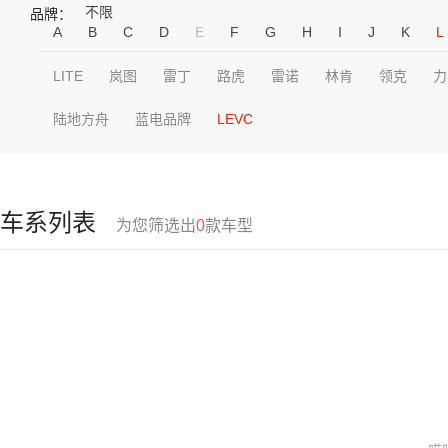
不限
品牌：
A
B
C
D
E
F
G
H
I
J
K
L
LITE
岚图
雷丁
路虎
雷诺
林肯
领克
力
陆地方舟
蓝电品牌
LEVC
车系列表
为您筛选出
0
款车型