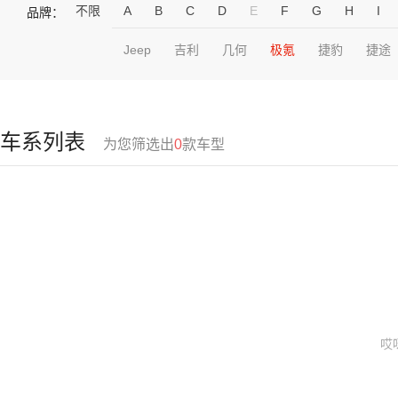
不限
A
B
C
D
E
F
G
H
I
品牌：
Jeep
吉利
几何
极氪
捷豹
捷途
车系列表
为您筛选出
0
款车型
哎