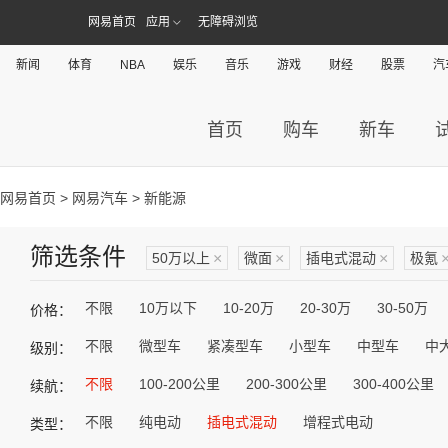
网易首页
应用
无障碍浏览
新闻
体育
NBA
娱乐
音乐
游戏
财经
股票
汽
首页
购车
新车
网易首页
>
网易汽车
> 新能源
筛选条件
50万以上
×
微面
×
插电式混动
×
极氪
不限
10万以下
10-20万
20-30万
30-50万
价格：
不限
微型车
紧凑型车
小型车
中型车
中
级别：
不限
100-200公里
200-300公里
300-400公里
续航：
不限
纯电动
插电式混动
增程式电动
类型：