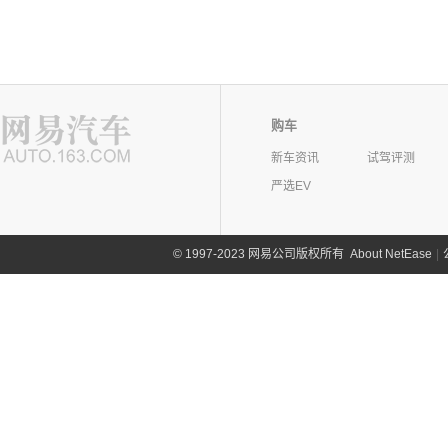
购车
新车资讯
试驾评测
严选EV
©
1997-2023 网易公司版权所有
About NetEase
|