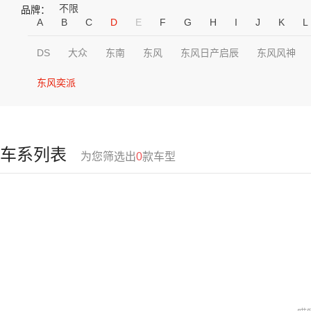
不限
品牌：
A
B
C
D
E
F
G
H
I
J
K
L
DS
大众
东南
东风
东风日产启辰
东风风神
东风奕派
车系列表
为您筛选出
0
款车型