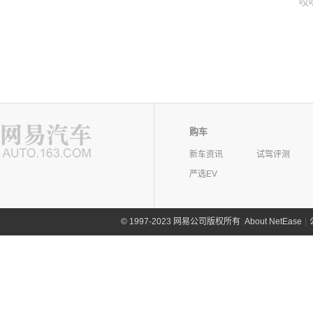
哎
购车
新车资讯
试驾评测
严选EV
©
1997-2023 网易公司版权所有
About NetEase
|