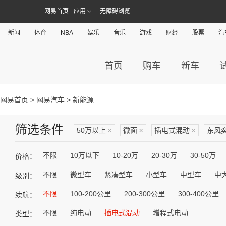
网易首页
应用
无障碍浏览
新闻
体育
NBA
娱乐
音乐
游戏
财经
股票
汽
首页
购车
新车
网易首页
>
网易汽车
> 新能源
筛选条件
50万以上
×
微面
×
插电式混动
×
东风
不限
10万以下
10-20万
20-30万
30-50万
价格：
不限
微型车
紧凑型车
小型车
中型车
中
级别：
不限
100-200公里
200-300公里
300-400公里
续航：
不限
纯电动
插电式混动
增程式电动
类型：