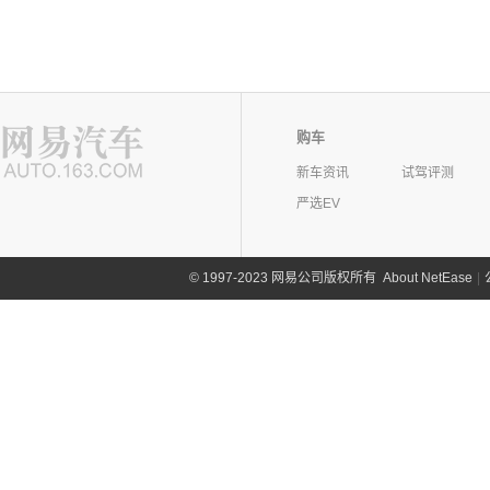
购车
新车资讯
试驾评测
严选EV
©
1997-2023 网易公司版权所有
About NetEase
|