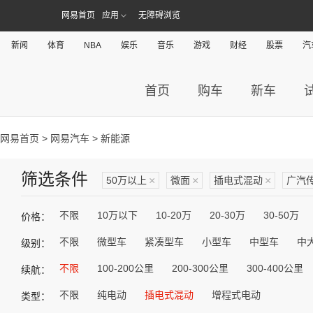
网易首页
应用
无障碍浏览
新闻
体育
NBA
娱乐
音乐
游戏
财经
股票
汽
首页
购车
新车
网易首页
>
网易汽车
> 新能源
筛选条件
50万以上
×
微面
×
插电式混动
×
广汽
不限
10万以下
10-20万
20-30万
30-50万
价格：
不限
微型车
紧凑型车
小型车
中型车
中
级别：
不限
100-200公里
200-300公里
300-400公里
续航：
不限
纯电动
插电式混动
增程式电动
类型：