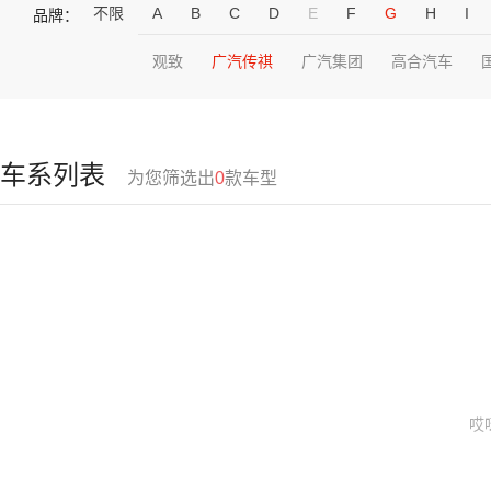
不限
A
B
C
D
E
F
G
H
I
品牌：
观致
广汽传祺
广汽集团
高合汽车
车系列表
为您筛选出
0
款车型
哎