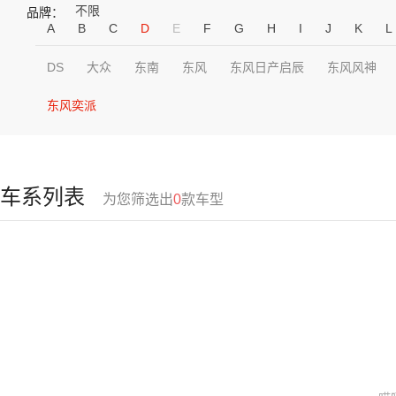
不限
品牌：
A
B
C
D
E
F
G
H
I
J
K
L
DS
大众
东南
东风
东风日产启辰
东风风神
东风奕派
车系列表
为您筛选出
0
款车型