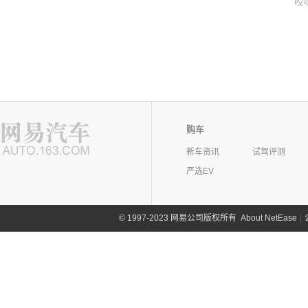
哎
购车
新车资讯
试驾评测
严选EV
©
1997-2023 网易公司版权所有
About NetEase
|