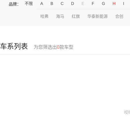
不限
A
B
C
D
E
F
G
H
I
品牌：
哈弗
海马
红旗
华泰新能源
合创
车系列表
为您筛选出
0
款车型
哎