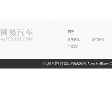
购车
新车资讯
试驾评测
严选EV
©
1997-2023 网易公司版权所有
About NetEase
|