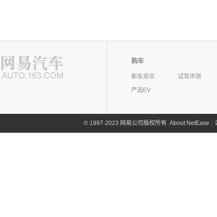
购车
新车资讯
试驾评测
严选EV
©
1997-2023 网易公司版权所有
About NetEase
|