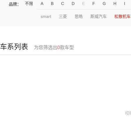
不限
A
B
C
D
E
F
G
H
I
品牌：
smart
三菱
思皓
斯威汽车
松散机车
车系列表
为您筛选出
0
款车型
哎