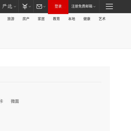
登录
注册免费邮箱
旅游
房产
家居
教育
本地
健康
艺术
卡
微面