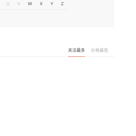
U
V
W
X
Y
Z
关注最多
价格最低