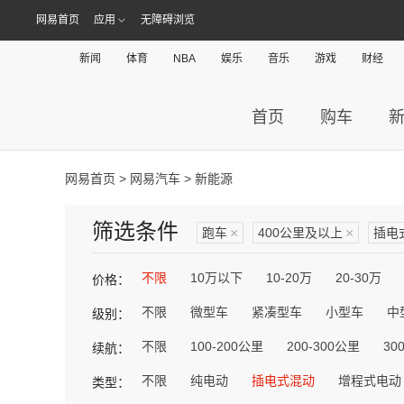
网易首页
应用
无障碍浏览
新闻
体育
NBA
娱乐
音乐
游戏
财经
首页
购车
网易首页
>
网易汽车
> 新能源
筛选条件
跑车
×
400公里及以上
×
插电
不限
10万以下
10-20万
20-30万
价格：
不限
微型车
紧凑型车
小型车
中
级别：
不限
100-200公里
200-300公里
30
续航：
不限
纯电动
插电式混动
增程式电动
类型：