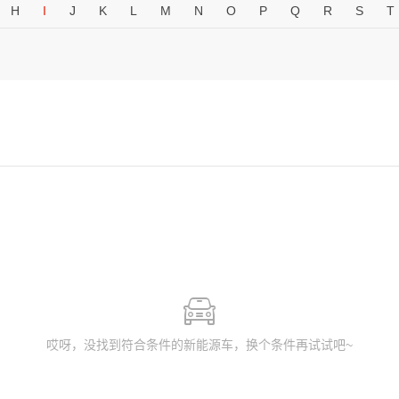
H
I
J
K
L
M
N
O
P
Q
R
S
T
哎呀，没找到符合条件的新能源车，换个条件再试试吧~