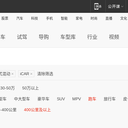
股票
汽车
科技
手机
智能
家电
时尚
直播
文化
新车
试驾
导购
车型库
行业
视频
式混动
×
iCAR
×
清除筛选
30-50万
50万以上
型车
中大型车
豪华车
SUV
MPV
跑车
旅行车
皮
0-400公里
400公里及以上