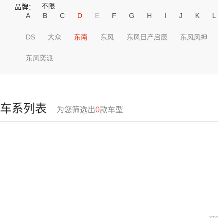
不限
品牌：
A
B
C
D
E
F
G
H
I
J
K
L
DS
大众
东南
东风
东风日产启辰
东风风神
东风奕派
车系列表
为您筛选出
0
款车型