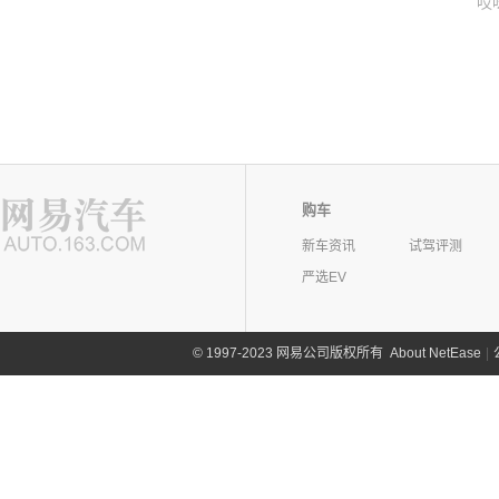
哎
购车
新车资讯
试驾评测
严选EV
©
1997-2023 网易公司版权所有
About NetEase
|