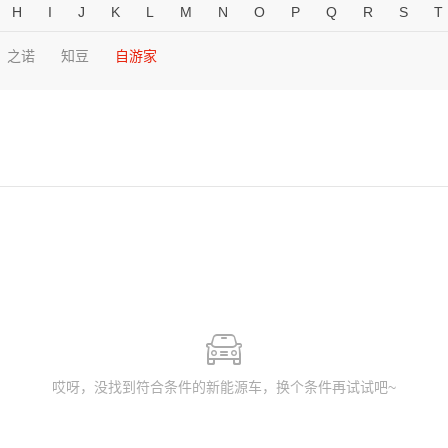
H
I
J
K
L
M
N
O
P
Q
R
S
T
之诺
知豆
自游家
哎呀，没找到符合条件的新能源车，换个条件再试试吧~