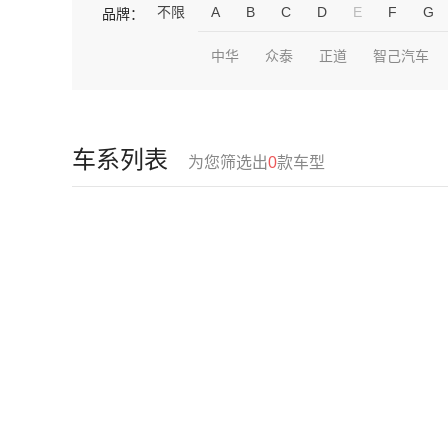
不限
A
B
C
D
E
F
G
品牌：
中华
众泰
正道
智己汽车
车系列表
为您筛选出
0
款车型