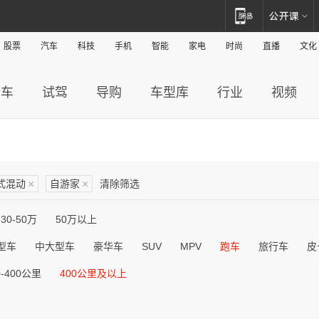
股票
汽车
科技
手机
智能
家电
时尚
直播
文化
新车
试驾
导购
车型库
行业
视频
式混动
×
自游家
×
清除筛选
30-50万
50万以上
型车
中大型车
豪华车
SUV
MPV
跑车
旅行车
皮
0-400公里
400公里及以上