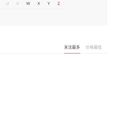
U
V
W
X
Y
Z
关注最多
价格最低