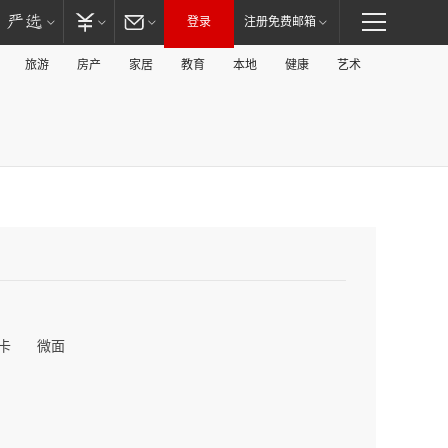
登录
注册免费邮箱
旅游
房产
家居
教育
本地
健康
艺术
卡
微面