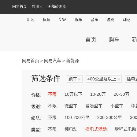
网易首页
应用
无障碍浏览
新闻
体育
NBA
娱乐
音乐
游戏
财经
首页
购车
网易首页
>
网易汽车
> 新能源
筛选条件
跑车
×
400公里及以上
×
插电
不限
10万以下
10-20万
20-30万
价格：
不限
微型车
紧凑型车
小型车
中
级别：
不限
100-200公里
200-300公里
30
续航：
不限
纯电动
插电式混动
增程式电动
类型：