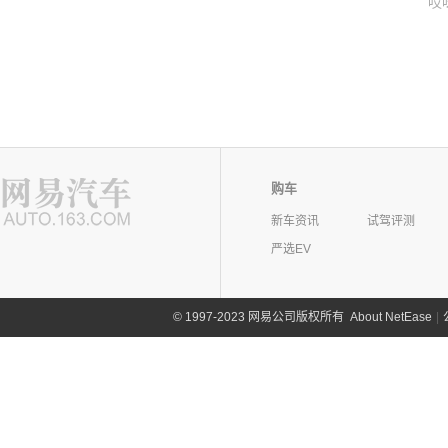
哎
购车
新车资讯
试驾评测
严选EV
©
1997-2023 网易公司版权所有
About NetEase
|