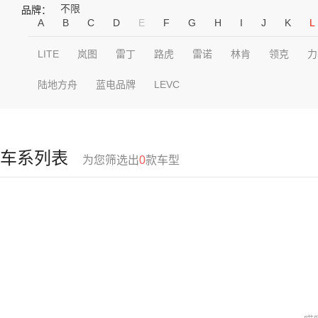
不限
品牌：
A
B
C
D
E
F
G
H
I
J
K
L
LITE
岚图
雷丁
路虎
雷诺
林肯
领克
力
陆地方舟
蓝电品牌
LEVC
车系列表
为您筛选出
0
款车型