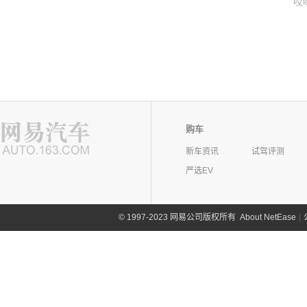
哎
购车
新车资讯
试驾评测
严选EV
©
1997-2023 网易公司版权所有
About NetEase
|