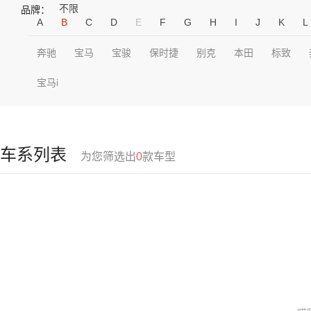
不限
品牌：
A
B
C
D
E
F
G
H
I
J
K
L
奔驰
宝马
宝骏
保时捷
别克
本田
标致
宝马i
车系列表
为您筛选出
0
款车型