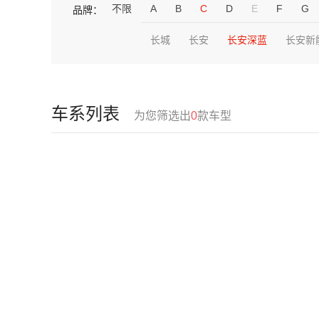
不限
A
B
C
D
E
F
G
品牌：
长城
长安
长安深蓝
长安新
车系列表
为您筛选出
0
款车型