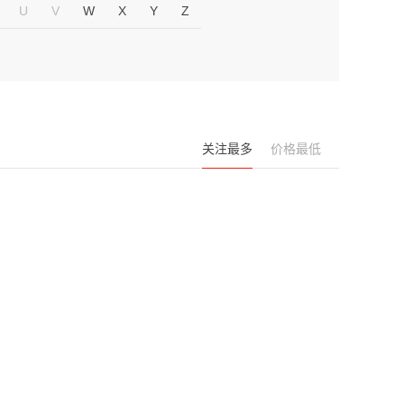
U
V
W
X
Y
Z
关注最多
价格最低