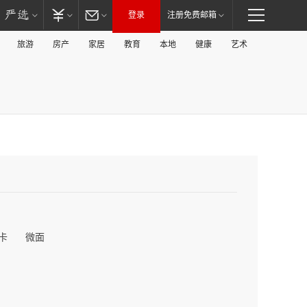
登录
注册免费邮箱
旅游
房产
家居
教育
本地
健康
艺术
卡
微面