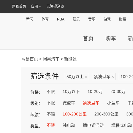
网易首页
应用
无障碍浏览
新闻
体育
NBA
娱乐
音乐
游戏
财经
首页
购车
网易首页
>
网易汽车
> 新能源
筛选条件
50万以上
×
紧凑型车
×
100-
不限
10万以下
10-20万
20-30万
价格：
不限
微型车
紧凑型车
小型车
中
级别：
不限
100-200公里
200-300公里
30
续航：
不限
纯电动
插电式混动
增程式电动
类型：