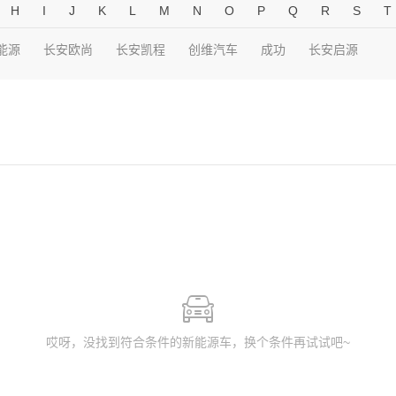
H
I
J
K
L
M
N
O
P
Q
R
S
T
能源
长安欧尚
长安凯程
创维汽车
成功
长安启源
哎呀，没找到符合条件的新能源车，换个条件再试试吧~