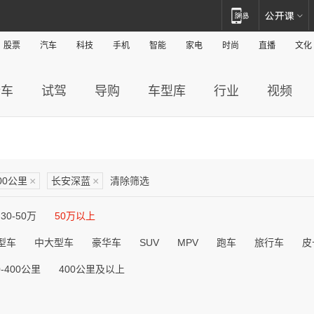
股票
汽车
科技
手机
智能
家电
时尚
直播
文化
新车
试驾
导购
车型库
行业
视频
200公里
×
长安深蓝
×
清除筛选
30-50万
50万以上
型车
中大型车
豪华车
SUV
MPV
跑车
旅行车
皮
0-400公里
400公里及以上