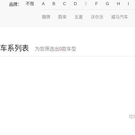
不限
A
B
C
D
E
F
G
H
I
品牌：
魏牌
蔚来
五菱
沃尔沃
威马汽车
车系列表
为您筛选出
0
款车型
哎