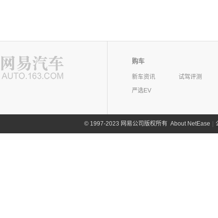
购车
新车资讯
试驾评测
严选EV
©
1997-2023 网易公司版权所有
About NetEase
|