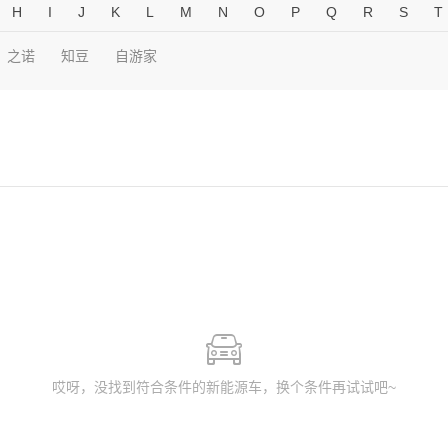
H
I
J
K
L
M
N
O
P
Q
R
S
T
之诺
知豆
自游家
哎呀，没找到符合条件的新能源车，换个条件再试试吧~