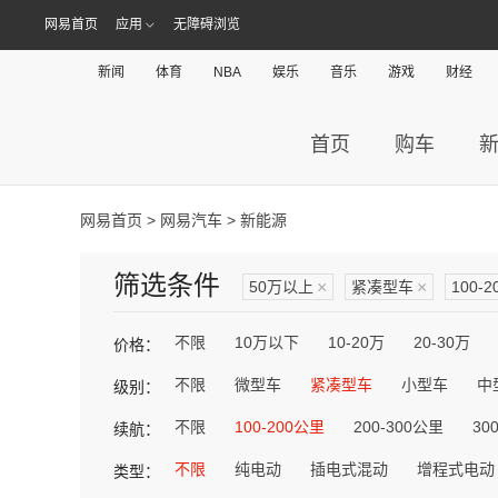
网易首页
应用
无障碍浏览
新闻
体育
NBA
娱乐
音乐
游戏
财经
首页
购车
网易首页
>
网易汽车
> 新能源
筛选条件
50万以上
×
紧凑型车
×
100-
不限
10万以下
10-20万
20-30万
价格：
不限
微型车
紧凑型车
小型车
中
级别：
不限
100-200公里
200-300公里
30
续航：
不限
纯电动
插电式混动
增程式电动
类型：