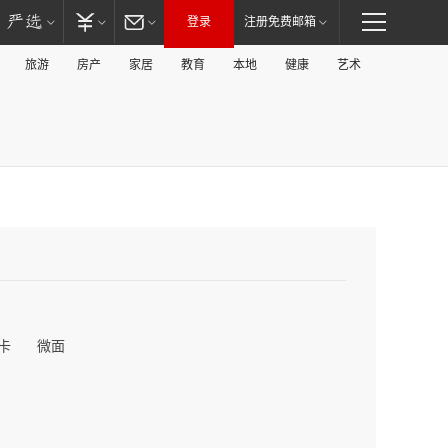
登录
注册免费邮箱
旅游
房产
家居
教育
本地
健康
艺术
卡
微面