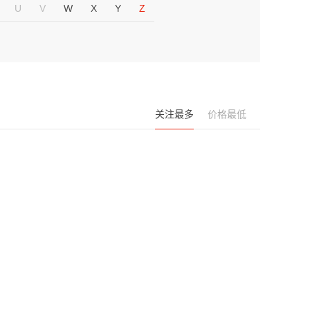
U
V
W
X
Y
Z
关注最多
价格最低