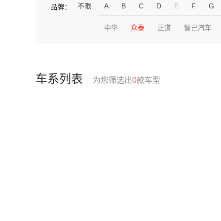
不限
A
B
C
D
E
F
G
品牌：
中华
众泰
正道
智己汽车
车系列表
为您筛选出
0
款车型