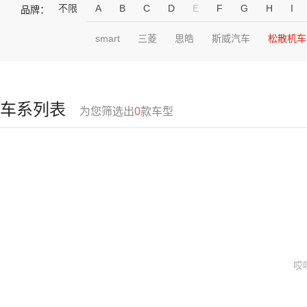
不限
A
B
C
D
E
F
G
H
I
品牌：
smart
三菱
思皓
斯威汽车
松散机车
车系列表
为您筛选出
0
款车型
哎