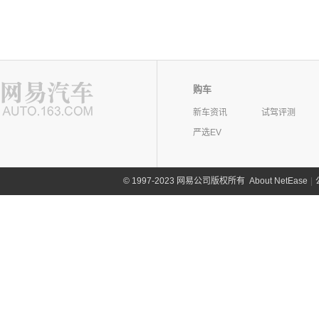
购车
新车资讯
试驾评测
严选EV
©
1997-2023 网易公司版权所有
About NetEase
|