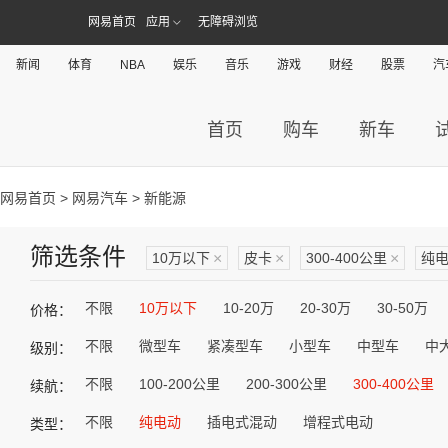
网易首页
应用
无障碍浏览
新闻
体育
NBA
娱乐
音乐
游戏
财经
股票
汽
首页
购车
新车
网易首页
>
网易汽车
> 新能源
筛选条件
10万以下
×
皮卡
×
300-400公里
×
纯
不限
10万以下
10-20万
20-30万
30-50万
价格：
不限
微型车
紧凑型车
小型车
中型车
中
级别：
不限
100-200公里
200-300公里
300-400公里
续航：
不限
纯电动
插电式混动
增程式电动
类型：