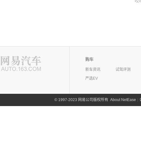
哎
购车
新车资讯
试驾评测
严选EV
©
1997-2023 网易公司版权所有
About NetEase
|