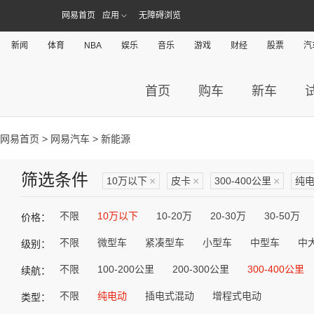
网易首页
应用
无障碍浏览
新闻
体育
NBA
娱乐
音乐
游戏
财经
股票
汽
首页
购车
新车
网易首页
>
网易汽车
> 新能源
筛选条件
10万以下
×
皮卡
×
300-400公里
×
纯
不限
10万以下
10-20万
20-30万
30-50万
价格：
不限
微型车
紧凑型车
小型车
中型车
中
级别：
不限
100-200公里
200-300公里
300-400公里
续航：
不限
纯电动
插电式混动
增程式电动
类型：