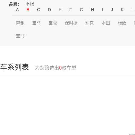
不限
品牌：
A
B
C
D
E
F
G
H
I
J
K
L
奔驰
宝马
宝骏
保时捷
别克
本田
标致
宝马i
车系列表
为您筛选出
0
款车型