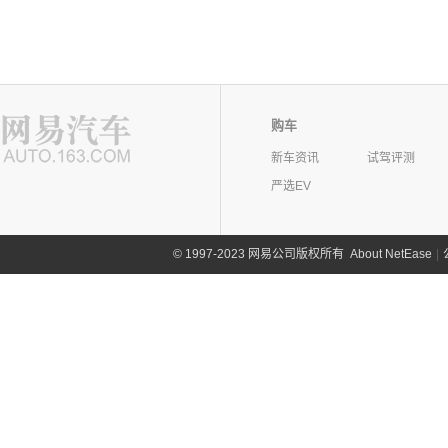
购车
新车资讯
试驾评测
严选EV
©
1997-2023 网易公司版权所有
About NetEase
|