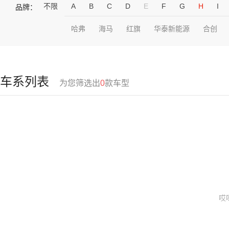
不限
A
B
C
D
E
F
G
H
I
品牌：
哈弗
海马
红旗
华泰新能源
合创
车系列表
为您筛选出
0
款车型
哎