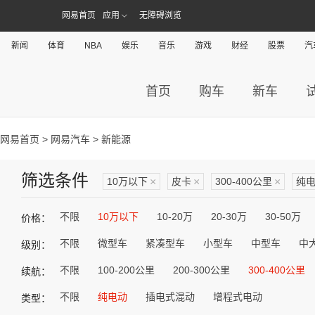
网易首页
应用
无障碍浏览
新闻
体育
NBA
娱乐
音乐
游戏
财经
股票
汽
首页
购车
新车
网易首页
>
网易汽车
> 新能源
筛选条件
10万以下
×
皮卡
×
300-400公里
×
纯
不限
10万以下
10-20万
20-30万
30-50万
价格：
不限
微型车
紧凑型车
小型车
中型车
中
级别：
不限
100-200公里
200-300公里
300-400公里
续航：
不限
纯电动
插电式混动
增程式电动
类型：