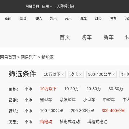
网易首页
应用
无障碍浏览
新闻
体育
NBA
娱乐
音乐
游戏
财经
股票
汽
首页
购车
新车
网易首页
>
网易汽车
> 新能源
筛选条件
10万以下
×
皮卡
×
300-400公里
×
纯
不限
10万以下
10-20万
20-30万
30-50万
价格：
不限
微型车
紧凑型车
小型车
中型车
中
级别：
不限
100-200公里
200-300公里
300-400公里
续航：
不限
纯电动
插电式混动
增程式电动
类型：