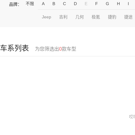
不限
A
B
C
D
E
F
G
H
I
品牌：
Jeep
吉利
几何
极氪
捷豹
捷途
车系列表
为您筛选出
0
款车型
哎