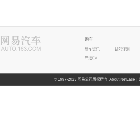
购车
新车资讯
试驾评测
严选EV
©
1997-2023 网易公司版权所有
About NetEase
|