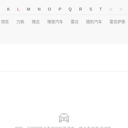
K
L
M
N
O
P
Q
R
S
T
U
V
领克
力帆
理念
理想汽车
雷达
猎豹汽车
雷克萨斯