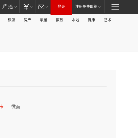
登录
注册免费邮箱
旅游
房产
家居
教育
本地
健康
艺术
卡
微面