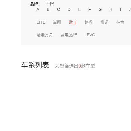
不限
品牌：
A
B
C
D
E
F
G
H
I
J
LITE
岚图
雷丁
路虎
雷诺
林肯
陆地方舟
蓝电品牌
LEVC
车系列表
为您筛选出
0
款车型