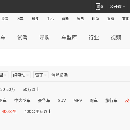
股票
汽车
科技
手机
智能
家电
时尚
直播
文化
新车
试驾
导购
车型库
行业
视频
公里
×
纯电动
×
雷丁
×
清除筛选
30-50万
50万以上
型车
中大型车
豪华车
SUV
MPV
跑车
旅行车
皮
0-400公里
400公里及以上