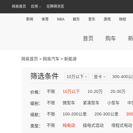
网易首页
应用
无障碍浏览
新闻
体育
NBA
娱乐
音乐
游戏
财经
首页
购车
网易首页
>
网易汽车
> 新能源
筛选条件
10万以下
×
皮卡
×
300-400
不限
10万以下
10-20万
20-30万
价格：
不限
微型车
紧凑型车
小型车
中
级别：
不限
100-200公里
200-300公里
30
续航：
不限
纯电动
插电式混动
增程式电动
类型：