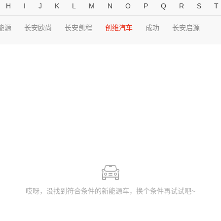
H
I
J
K
L
M
N
O
P
Q
R
S
T
能源
长安欧尚
长安凯程
创维汽车
成功
长安启源
哎呀，没找到符合条件的新能源车，换个条件再试试吧~