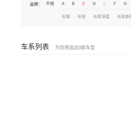
不限
A
B
C
D
E
F
G
品牌：
长城
长安
长安深蓝
长安新
车系列表
为您筛选出
0
款车型