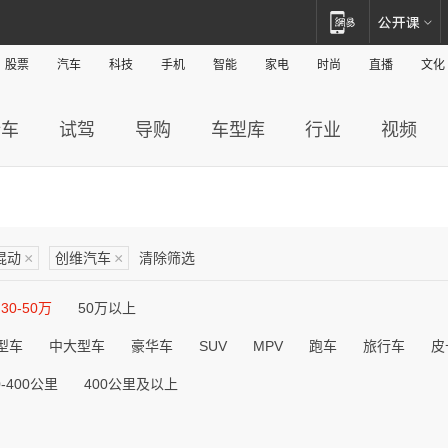
股票
汽车
科技
手机
智能
家电
时尚
直播
文化
新车
试驾
导购
车型库
行业
视频
混动
×
创维汽车
×
清除筛选
30-50万
50万以上
型车
中大型车
豪华车
SUV
MPV
跑车
旅行车
皮
0-400公里
400公里及以上