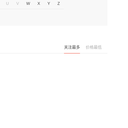
U
V
W
X
Y
Z
关注最多
价格最低