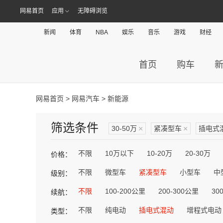
网易首页
应用
无障碍浏览
新闻
体育
NBA
娱乐
音乐
游戏
财经
首页
购车
网易首页
>
网易汽车
> 新能源
筛选条件
30-50万
×
紧凑型车
×
插电式
不限
10万以下
10-20万
20-30万
价格：
不限
微型车
紧凑型车
小型车
中
级别：
不限
100-200公里
200-300公里
30
续航：
不限
纯电动
插电式混动
增程式电动
类型：