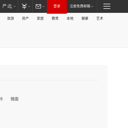
登录
注册免费邮箱
旅游
房产
家居
教育
本地
健康
艺术
卡
微面