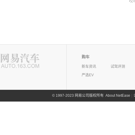
哎
购车
新车资讯
试驾评测
严选EV
©
1997-2023 网易公司版权所有
About NetEase
|