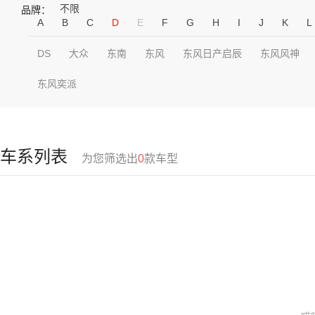
不限
品牌：
A
B
C
D
E
F
G
H
I
J
K
L
DS
大众
东南
东风
东风日产启辰
东风风神
东风奕派
车系列表
为您筛选出
0
款车型