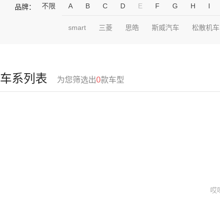
不限
A
B
C
D
E
F
G
H
I
品牌：
smart
三菱
思皓
斯威汽车
松散机车
车系列表
为您筛选出
0
款车型
哎