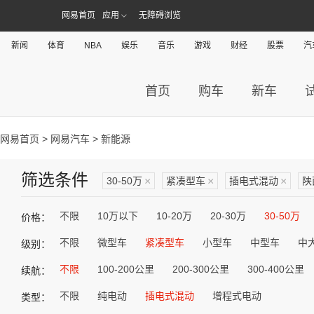
网易首页
应用
无障碍浏览
新闻
体育
NBA
娱乐
音乐
游戏
财经
股票
汽
首页
购车
新车
网易首页
>
网易汽车
> 新能源
筛选条件
30-50万
×
紧凑型车
×
插电式混动
×
陕
不限
10万以下
10-20万
20-30万
30-50万
价格：
不限
微型车
紧凑型车
小型车
中型车
中
级别：
不限
100-200公里
200-300公里
300-400公里
续航：
不限
纯电动
插电式混动
增程式电动
类型：