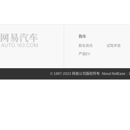
购车
新车资讯
试驾评测
严选EV
©
1997-2023 网易公司版权所有
About NetEase
|