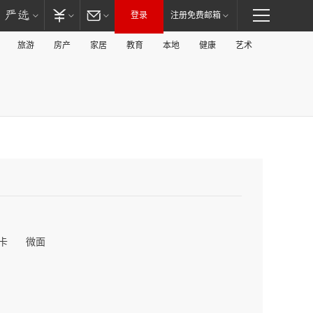
登录
注册免费邮箱
旅游
房产
家居
教育
本地
健康
艺术
卡
微面