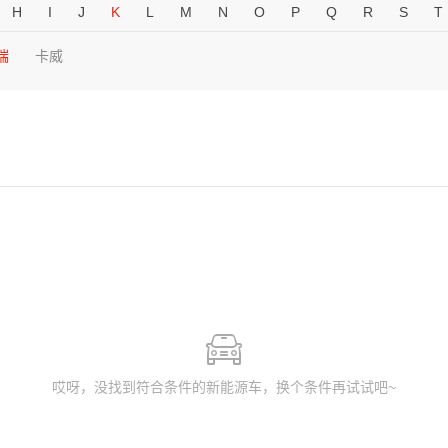
H
I
J
K
L
M
N
O
P
Q
R
S
T
瑞
卡威
哎呀，没找到符合条件的新能源车，换个条件再试试吧~