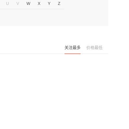
U
V
W
X
Y
Z
关注最多
价格最低