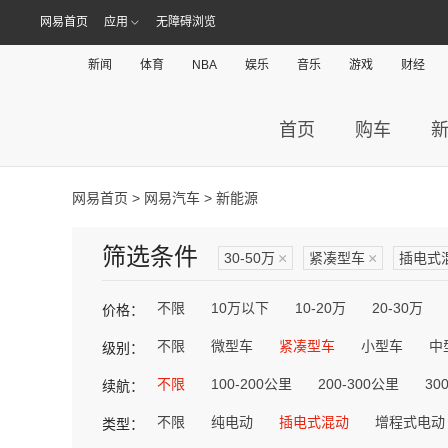
网易首页
应用
无障碍浏览
新闻
体育
NBA
娱乐
音乐
游戏
财经
首页
购车
网易首页
>
网易汽车
> 新能源
筛选条件
30-50万
×
紧凑型车
×
插电式
不限
10万以下
10-20万
20-30万
价格：
不限
微型车
紧凑型车
小型车
中
级别：
不限
100-200公里
200-300公里
30
续航：
不限
纯电动
插电式混动
增程式电动
类型：