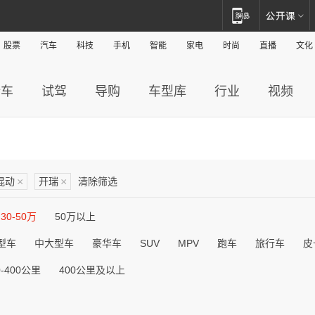
股票
汽车
科技
手机
智能
家电
时尚
直播
文化
新车
试驾
导购
车型库
行业
视频
混动
×
开瑞
×
清除筛选
30-50万
50万以上
型车
中大型车
豪华车
SUV
MPV
跑车
旅行车
皮
0-400公里
400公里及以上