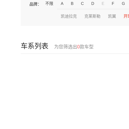
不限
A
B
C
D
E
F
G
品牌：
凯迪拉克
克莱斯勒
凯翼
开
车系列表
为您筛选出
0
款车型