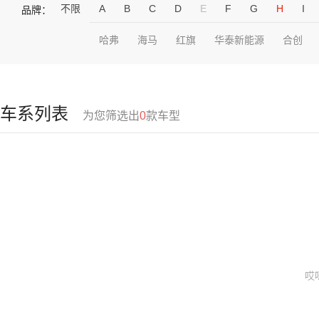
不限
A
B
C
D
E
F
G
H
I
品牌：
哈弗
海马
红旗
华泰新能源
合创
车系列表
为您筛选出
0
款车型
哎