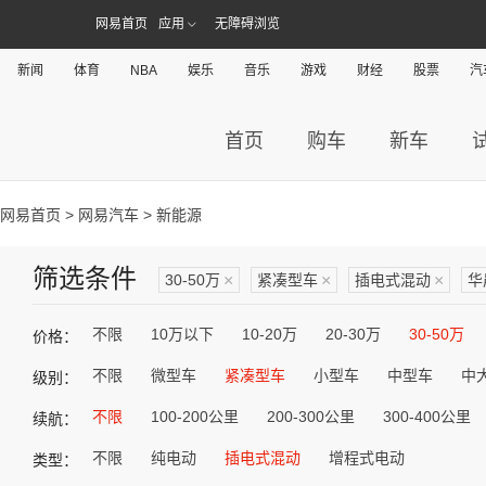
网易首页
应用
无障碍浏览
新闻
体育
NBA
娱乐
音乐
游戏
财经
股票
汽
首页
购车
新车
网易首页
>
网易汽车
> 新能源
筛选条件
30-50万
×
紧凑型车
×
插电式混动
×
华
不限
10万以下
10-20万
20-30万
30-50万
价格：
不限
微型车
紧凑型车
小型车
中型车
中
级别：
不限
100-200公里
200-300公里
300-400公里
续航：
不限
纯电动
插电式混动
增程式电动
类型：