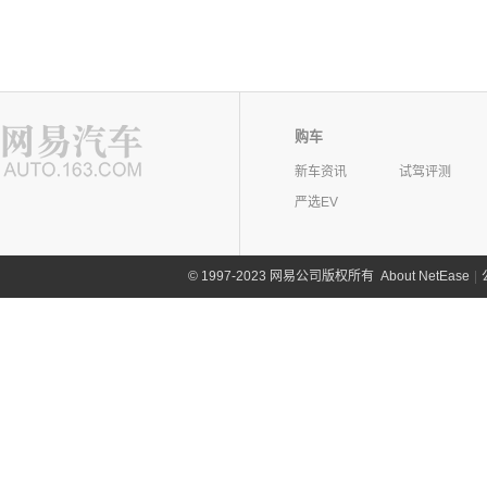
购车
新车资讯
试驾评测
严选EV
©
1997-2023 网易公司版权所有
About NetEase
|