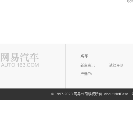
哎
购车
新车资讯
试驾评测
严选EV
©
1997-2023 网易公司版权所有
About NetEase
|