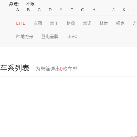
不限
品牌：
A
B
C
D
E
F
G
H
I
J
K
L
LITE
岚图
雷丁
路虎
雷诺
林肯
领克
力
陆地方舟
蓝电品牌
LEVC
车系列表
为您筛选出
0
款车型