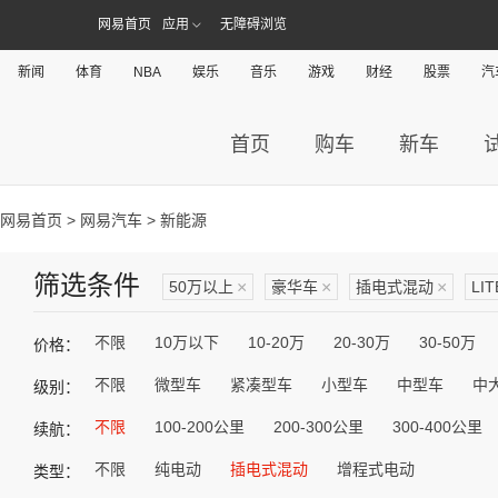
网易首页
应用
无障碍浏览
新闻
体育
NBA
娱乐
音乐
游戏
财经
股票
汽
首页
购车
新车
网易首页
>
网易汽车
> 新能源
筛选条件
50万以上
×
豪华车
×
插电式混动
×
LIT
不限
10万以下
10-20万
20-30万
30-50万
价格：
不限
微型车
紧凑型车
小型车
中型车
中
级别：
不限
100-200公里
200-300公里
300-400公里
续航：
不限
纯电动
插电式混动
增程式电动
类型：